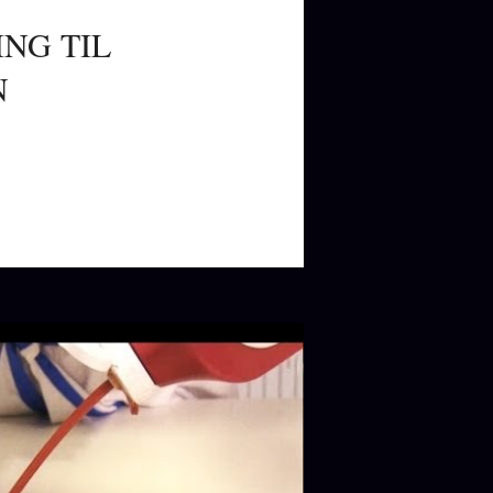
NG TIL
N