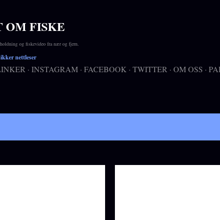
Gå til hovedinnhold
T OM FISKE
ldning og fiskevideo fra nær og fjern.
kker nettleser
LINKER
INSTAGRAM
FACEBOOK
TWITTER
OM OSS
PA