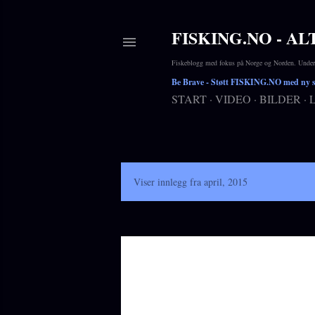
FISKING.NO - AL
Fiskeblogg med fokus på Norge og Norden. Underho
Be Brave
- Støtt FISKING.NO med ny si
START
VIDEO
BILDER
I
Viser innlegg fra april, 2015
n
n
l
e
g
g