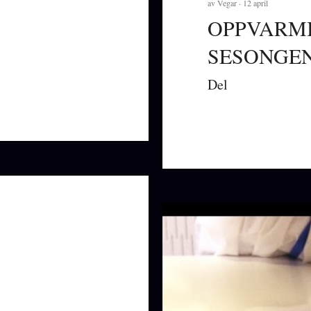
av
Vegar
12 april
OPPVARMI
SESONGE
Del