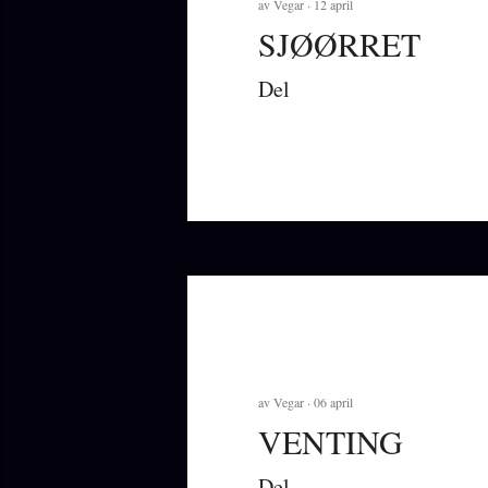
av
Vegar
12 april
SJØØRRET
Del
av
Vegar
06 april
VENTING
Del