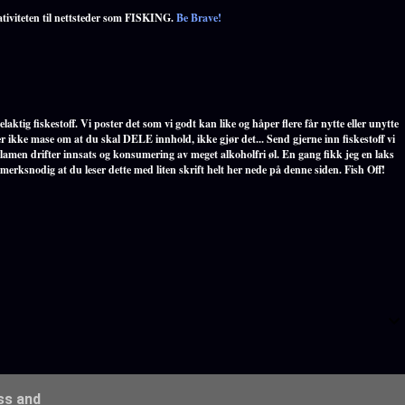
ativiteten til nettsteder som FISKING.
Be Brave!
laktig fiskestoff. Vi poster det som vi godt kan like og håper flere får nytte eller unytte
r ikke mase om at du skal DELE innhold, ikke gjør det... Send gjerne inn fiskestoff vi
klamen drifter innsats og konsumering av meget alkoholfri øl. En gang fikk jeg en laks
 merksnodig at du leser dette med liten skrift helt her nede på denne siden. Fish Off!
ess and