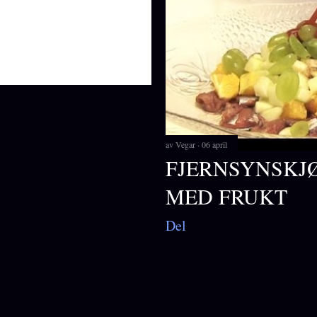
av
Vegar
06 april
FJERNSYNSKJØ
MED FRUKT
Del