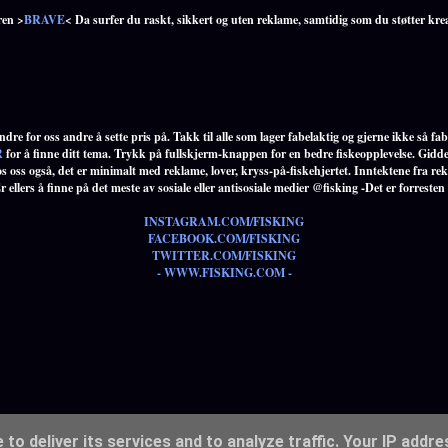
ren >
BRAVE
< Da surfer du raskt, sikkert og uten reklame, samtidig som du støtter kre
dre for oss andre å sette pris på. Takk til alle som lager fabelaktig og gjerne ikke så fabe
R
for å finne ditt tema. Trykk på fullskjerm-knappen for en bedre fiskeopplevelse. Gidde
s oss også, det er minimalt med reklame, lover, kryss-på-fiskehjertet. Inntektene fra re
ellers å finne på det meste av sosiale eller antisosiale medier @fisking -Det er forresten
INSTAGRAM.COM/FISKING
FACEBOOK.COM/FISKING
TWITTER.COM/FISKING
- WWW.FISKING.COM -
to deliver its services and to analyze traffic. Your IP addr
Drevet av Blogger