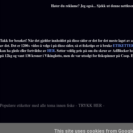
Hater du reklame? Jeg også... Sjekk ut denne nettlese
Takk for besøket! Når det gjelder innholdet på disse sider er det for det meste laget av an
av det. Det er 1200+ video å velge i på disse sider, så et fisketips er å bruke
ETIKETTE
kan ha glede eller fortvilelse av
HER
. Setter veldig pris på om du skrur av AdBlocker ho
på 12kg og vant 138 kroner i Vikinglotto, men de var utsolgt for fiskepinner på Coop. Er 
Populære etiketter med alle tema innen fiske - TRYKK HER -
This site uses cookies from Google 