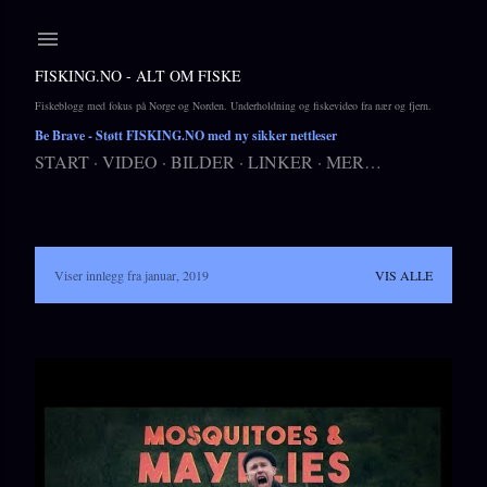
Gå til hovedinnhold
FISKING.NO - ALT OM FISKE
Fiskeblogg med fokus på Norge og Norden. Underholdning og fiskevideo fra nær og fjern.
Be Brave
- Støtt FISKING.NO med ny sikker nettleser
START
VIDEO
BILDER
LINKER
MER…
I
Viser innlegg fra januar, 2019
VIS ALLE
n
n
l
e
g
g