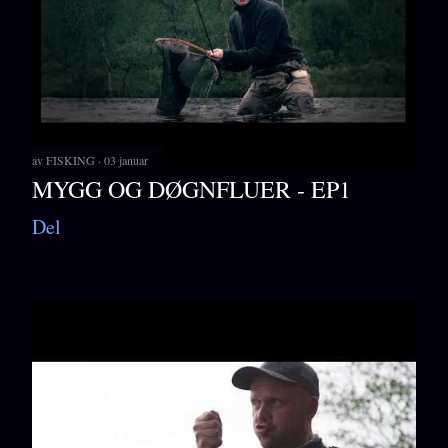
av
FISKING
03 januar
MYGG OG DØGNFLUER - EP1
Del