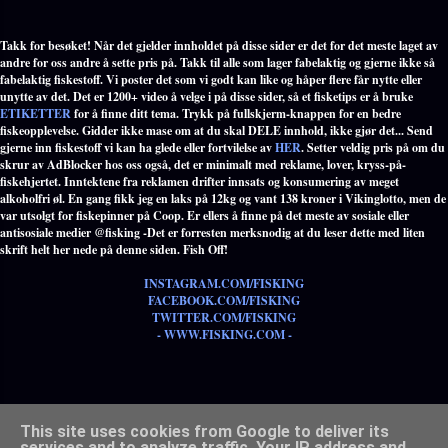
Takk for besøket! Når det gjelder innholdet på disse sider er det for det meste laget av
andre for oss andre å sette pris på. Takk til alle som lager fabelaktig og gjerne ikke så
fabelaktig fiskestoff. Vi poster det som vi godt kan like og håper flere får nytte eller
unytte av det. Det er 1200+ video å velge i på disse sider, så et fisketips er å bruke
ETIKETTER
for å finne ditt tema. Trykk på fullskjerm-knappen for en bedre
fiskeopplevelse. Gidder ikke mase om at du skal DELE innhold, ikke gjør det... Send
gjerne inn fiskestoff vi kan ha glede eller fortvilelse av
HER
. Setter veldig pris på om du
skrur av AdBlocker hos oss også, det er minimalt med reklame, lover, kryss-på-
fiskehjertet. Inntektene fra reklamen drifter innsats og konsumering av meget
alkoholfri øl. En gang fikk jeg en laks på 12kg og vant 138 kroner i Vikinglotto, men de
var utsolgt for fiskepinner på Coop. Er ellers å finne på det meste av sosiale eller
antisosiale medier @fisking -Det er forresten merksnodig at du leser dette med liten
skrift helt her nede på denne siden. Fish Off!
INSTAGRAM.COM/FISKING
FACEBOOK.COM/FISKING
TWITTER.COM/FISKING
- WWW.FISKING.COM -
Populære etiketter med alle tema innen fiske - TRYKK HER -
This site uses cookies from Google to deliver its
services and to analyze traffic. Your IP address and