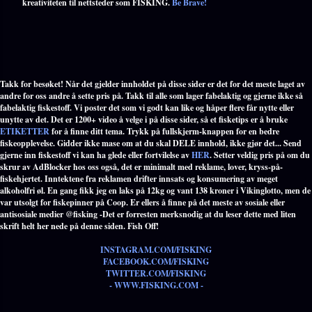
kreativiteten til nettsteder som FISKING.
Be Brave!
Takk for besøket! Når det gjelder innholdet på disse sider er det for det meste laget av
andre for oss andre å sette pris på. Takk til alle som lager fabelaktig og gjerne ikke så
fabelaktig fiskestoff. Vi poster det som vi godt kan like og håper flere får nytte eller
unytte av det. Det er 1200+ video å velge i på disse sider, så et fisketips er å bruke
ETIKETTER
for å finne ditt tema. Trykk på fullskjerm-knappen for en bedre
fiskeopplevelse. Gidder ikke mase om at du skal DELE innhold, ikke gjør det... Send
gjerne inn fiskestoff vi kan ha glede eller fortvilelse av
HER
. Setter veldig pris på om du
skrur av AdBlocker hos oss også, det er minimalt med reklame, lover, kryss-på-
fiskehjertet. Inntektene fra reklamen drifter innsats og konsumering av meget
alkoholfri øl. En gang fikk jeg en laks på 12kg og vant 138 kroner i Vikinglotto, men de
var utsolgt for fiskepinner på Coop. Er ellers å finne på det meste av sosiale eller
antisosiale medier @fisking -Det er forresten merksnodig at du leser dette med liten
skrift helt her nede på denne siden. Fish Off!
INSTAGRAM.COM/FISKING
FACEBOOK.COM/FISKING
TWITTER.COM/FISKING
- WWW.FISKING.COM -