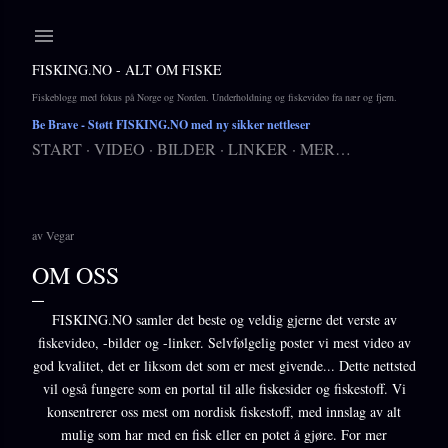
Gå til hovedinnhold
FISKING.NO - ALT OM FISKE
Fiskeblogg med fokus på Norge og Norden. Underholdning og fiskevideo fra nær og fjern.
Be Brave
- Støtt FISKING.NO med ny sikker nettleser
START
VIDEO
BILDER
LINKER
MER…
av
Vegar
OM OSS
FISKING.NO samler det beste og veldig gjerne det verste av
fiskevideo, -bilder og -linker. Selvfølgelig poster vi mest video av
god kvalitet, det er liksom det som er mest givende... Dette nettsted
vil også fungere som en portal til alle fiskesider og fiskestoff. Vi
konsentrerer oss mest om nordisk fiskestoff, med innslag av alt
mulig som har med en fisk eller en potet å gjøre. For mer