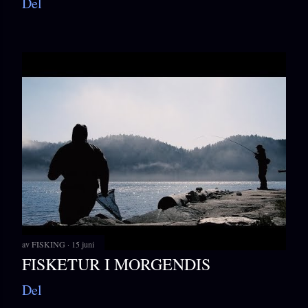
Del
av
FISKING
15 juni
FISKETUR I MORGENDIS
Del