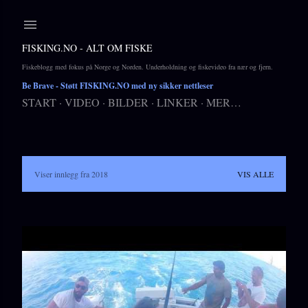
Gå til hovedinnhold
FISKING.NO - ALT OM FISKE
Fiskeblogg med fokus på Norge og Norden. Underholdning og fiskevideo fra nær og fjern.
Be Brave
- Støtt FISKING.NO med ny sikker nettleser
START
VIDEO
BILDER
LINKER
MER…
I
Viser innlegg fra 2018
VIS ALLE
n
n
l
e
g
g