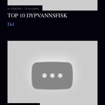
av
FISKING
24 november
TOP 10 DYPVANNSFISK
Del