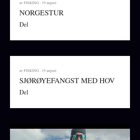
av
FISKING
19 august
NORGESTUR
Del
av
FISKING
19 august
SJØRØYEFANGST MED HOV
Del