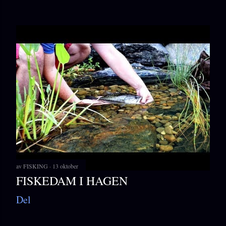
av
FISKING
13 oktober
FISKEDAM I HAGEN
Del