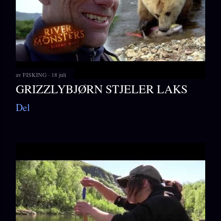
av
FISKING
18 juli
GRIZZLYBJØRN STJELER LAKS
Del