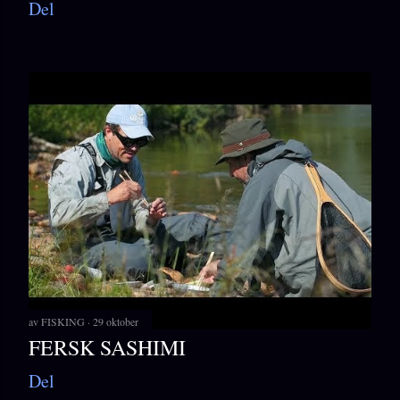
Del
av
FISKING
29 oktober
FERSK SASHIMI
Del