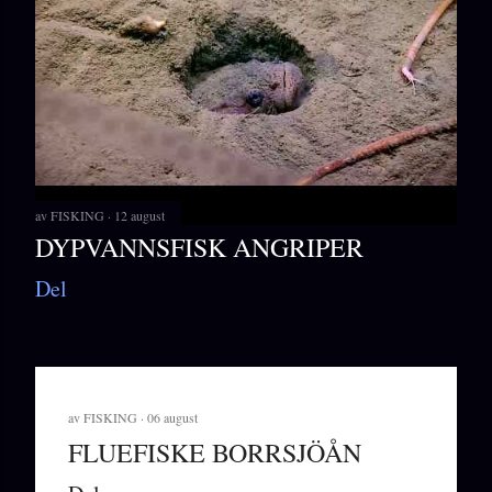
av
FISKING
12 august
DYPVANNSFISK ANGRIPER
Del
av
FISKING
06 august
FLUEFISKE BORRSJÖÅN