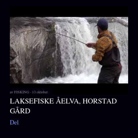
av
FISKING
13 oktober
LAKSEFISKE ÅELVA, HORSTAD
GÅRD
Del