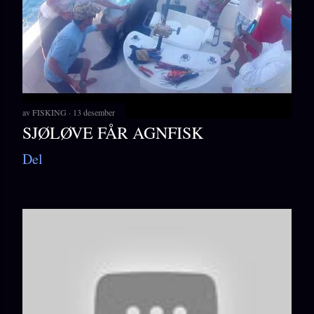
av
FISKING
13 desember
SJØLØVE FÅR AGNFISK
Del