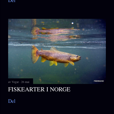
Del
av
Vegar
26 mai
FISKEARTER I NORGE
Del