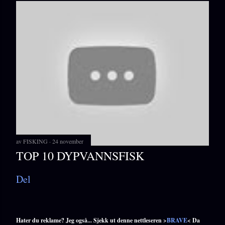
av
FISKING
24 november
TOP 10 DYPVANNSFISK
Del
Hater du reklame? Jeg også... Sjekk ut denne nettleseren >
BRAVE
< Da