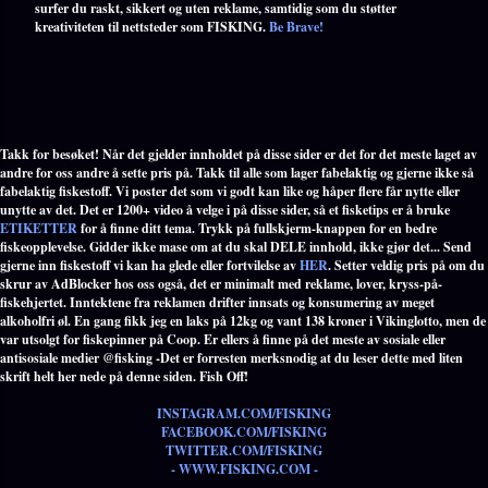
surfer du raskt, sikkert og uten reklame, samtidig som du støtter
kreativiteten til nettsteder som FISKING.
Be Brave!
Takk for besøket! Når det gjelder innholdet på disse sider er det for det meste laget av
andre for oss andre å sette pris på. Takk til alle som lager fabelaktig og gjerne ikke så
fabelaktig fiskestoff. Vi poster det som vi godt kan like og håper flere får nytte eller
unytte av det. Det er 1200+ video å velge i på disse sider, så et fisketips er å bruke
ETIKETTER
for å finne ditt tema. Trykk på fullskjerm-knappen for en bedre
fiskeopplevelse. Gidder ikke mase om at du skal DELE innhold, ikke gjør det... Send
gjerne inn fiskestoff vi kan ha glede eller fortvilelse av
HER
. Setter veldig pris på om du
skrur av AdBlocker hos oss også, det er minimalt med reklame, lover, kryss-på-
fiskehjertet. Inntektene fra reklamen drifter innsats og konsumering av meget
alkoholfri øl. En gang fikk jeg en laks på 12kg og vant 138 kroner i Vikinglotto, men de
var utsolgt for fiskepinner på Coop. Er ellers å finne på det meste av sosiale eller
antisosiale medier @fisking -Det er forresten merksnodig at du leser dette med liten
skrift helt her nede på denne siden. Fish Off!
INSTAGRAM.COM/FISKING
FACEBOOK.COM/FISKING
TWITTER.COM/FISKING
- WWW.FISKING.COM -