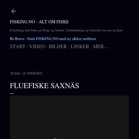
Gå til hovedinnhold
FISKING.NO - ALT OM FISKE
Fiskeblogg med fokus på Norge og Norden. Underholdning og fiskevideo fra nær og fjern.
Be Brave
- Støtt FISKING.NO med ny sikker nettleser
START
VIDEO
BILDER
LINKER
MER…
28 juni
av
FISKING
FLUEFISKE SAXNÄS