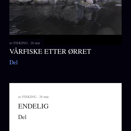
av
FISKING
26 mai
VÅRFISKE ETTER ØRRET
Del
av
FISKING
26 mai
ENDELIG
Del