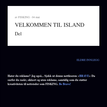
av
FISKING
04 mai
VELKOMMEN TIL ISLAND
Del
ELDRE INNLEGG
Hater du reklame? Jeg også... Sjekk ut denne nettleseren >
BRAVE
< Da
surfer du raskt, sikkert og uten reklame, samtidig som du støtter
kreativiteten til nettsteder som FISKING.
Be Brave!