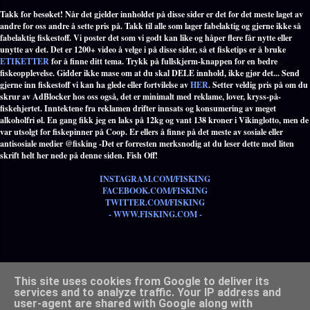
Takk for besøket! Når det gjelder innholdet på disse sider er det for det meste laget av
andre for oss andre å sette pris på. Takk til alle som lager fabelaktig og gjerne ikke så
fabelaktig fiskestoff. Vi poster det som vi godt kan like og håper flere får nytte eller
unytte av det. Det er 1200+ video å velge i på disse sider, så et fisketips er å bruke
ETIKETTER
for å finne ditt tema. Trykk på fullskjerm-knappen for en bedre
fiskeopplevelse. Gidder ikke mase om at du skal DELE innhold, ikke gjør det... Send
gjerne inn fiskestoff vi kan ha glede eller fortvilelse av
HER
. Setter veldig pris på om du
skrur av AdBlocker hos oss også, det er minimalt med reklame, lover, kryss-på-
fiskehjertet. Inntektene fra reklamen drifter innsats og konsumering av meget
alkoholfri øl. En gang fikk jeg en laks på 12kg og vant 138 kroner i Vikinglotto, men de
var utsolgt for fiskepinner på Coop. Er ellers å finne på det meste av sosiale eller
antisosiale medier @fisking -Det er forresten merksnodig at du leser dette med liten
skrift helt her nede på denne siden. Fish Off!
INSTAGRAM.COM/FISKING
FACEBOOK.COM/FISKING
TWITTER.COM/FISKING
- WWW.FISKING.COM -
Populære etiketter med alle tema innen fiske - TRYKK HER -
This site uses cookies from Google to deliver its
services and to analyze traffic. Your IP address and
user-agent are shared with Google along with