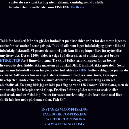
surfer du raskt, sikkert og uten reklame, samtidig som du støtter
kreativiteten til nettsteder som FISKING.
Be Brave!
Takk for besøket! Når det gjelder innholdet på disse sider er det for det meste laget av
andre for oss andre å sette pris på. Takk til alle som lager fabelaktig og gjerne ikke så
fabelaktig fiskestoff. Vi poster det som vi godt kan like og håper flere får nytte eller
unytte av det. Det er 1200+ video å velge i på disse sider, så et fisketips er å bruke
ETIKETTER
for å finne ditt tema. Trykk på fullskjerm-knappen for en bedre
fiskeopplevelse. Gidder ikke mase om at du skal DELE innhold, ikke gjør det... Send
gjerne inn fiskestoff vi kan ha glede eller fortvilelse av
HER
. Setter veldig pris på om du
skrur av AdBlocker hos oss også, det er minimalt med reklame, lover, kryss-på-
fiskehjertet. Inntektene fra reklamen drifter innsats og konsumering av meget
alkoholfri øl. En gang fikk jeg en laks på 12kg og vant 138 kroner i Vikinglotto, men de
var utsolgt for fiskepinner på Coop. Er ellers å finne på det meste av sosiale eller
antisosiale medier @fisking -Det er forresten merksnodig at du leser dette med liten
skrift helt her nede på denne siden. Fish Off!
INSTAGRAM.COM/FISKING
FACEBOOK.COM/FISKING
TWITTER.COM/FISKING
- WWW.FISKING.COM -