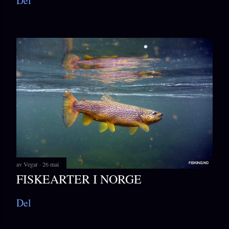
Del
av
Vegar
26 mai
FISKEARTER I NORGE
Del