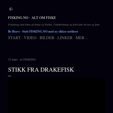
Gå til hovedinnhold
FISKING.NO - ALT OM FISKE
Fiskeblogg med fokus på Norge og Norden. Underholdning og fiskevideo fra nær og fjern.
Be Brave
- Støtt FISKING.NO med ny sikker nettleser
START
VIDEO
BILDER
LINKER
MER…
15 mars
av
FISKING
STIKK FRA DRAKEFISK