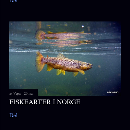
Del
av
Vegar
26 mai
FISKEARTER I NORGE
Del