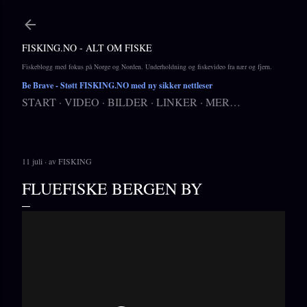
Gå til hovedinnhold
FISKING.NO - ALT OM FISKE
Fiskeblogg med fokus på Norge og Norden. Underholdning og fiskevideo fra nær og fjern.
Be Brave
- Støtt FISKING.NO med ny sikker nettleser
START
VIDEO
BILDER
LINKER
MER…
11 juli
av
FISKING
FLUEFISKE BERGEN BY