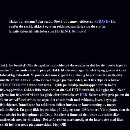
Hater du reklame? Jeg også... Sjekk ut denne nettleseren >
BRAVE
< Da
surfer du raskt, sikkert og uten reklame, samtidig som du støtter
kreativiteten til nettsteder som FISKING.
Be Brave!
Takk for besøket! Når det gjelder innholdet på disse sider er det for det meste laget av
andre for oss andre å sette pris på. Takk til alle som lager fabelaktig og gjerne ikke så
fabelaktig fiskestoff. Vi poster det som vi godt kan like og håper flere får nytte eller
unytte av det. Det er 1200+ video å velge i på disse sider, så et fisketips er å bruke
ETIKETTER
for å finne ditt tema. Trykk på fullskjerm-knappen for en bedre
fiskeopplevelse. Gidder ikke mase om at du skal DELE innhold, ikke gjør det... Send
gjerne inn fiskestoff vi kan ha glede eller fortvilelse av
HER
. Setter veldig pris på om du
skrur av AdBlocker hos oss også, det er minimalt med reklame, lover, kryss-på-
fiskehjertet. Inntektene fra reklamen drifter innsats og konsumering av meget
alkoholfri øl. En gang fikk jeg en laks på 12kg og vant 138 kroner i Vikinglotto, men de
var utsolgt for fiskepinner på Coop. Er ellers å finne på det meste av sosiale eller
antisosiale medier @fisking -Det er forresten merksnodig at du leser dette med liten
skrift helt her nede på denne siden. Fish Off!