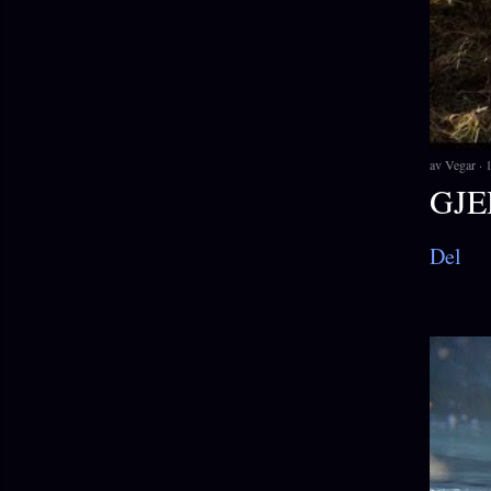
av
Vegar
1
GJE
Del