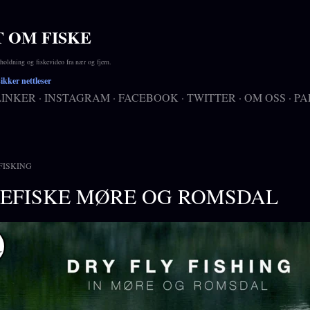
Gå til hovedinnhold
T OM FISKE
ldning og fiskevideo fra nær og fjern.
kker nettleser
LINKER
INSTAGRAM
FACEBOOK
TWITTER
OM OSS
PA
FISKING
EFISKE MØRE OG ROMSDAL