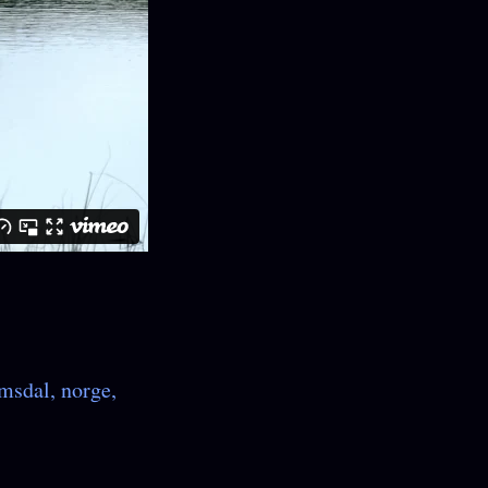
msdal
norge