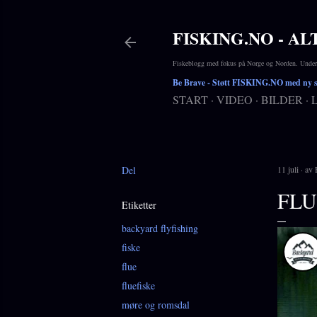
FISKING.NO - AL
Fiskeblogg med fokus på Norge og Norden. Underho
Be Brave
- Støtt FISKING.NO med ny si
START
VIDEO
BILDER
Del
11 juli
av
FLU
Etiketter
backyard flyfishing
fiske
flue
fluefiske
møre og romsdal