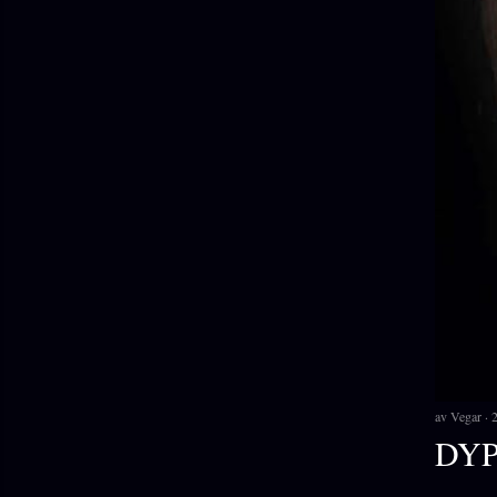
av
Vegar
DYP