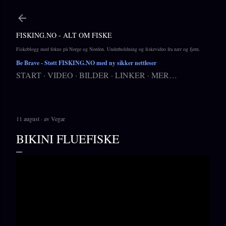
Gå til hovedinnhold
FISKING.NO - ALT OM FISKE
Fiskeblogg med fokus på Norge og Norden. Underholdning og fiskevideo fra nær og fjern.
Be Brave
- Støtt FISKING.NO med ny sikker nettleser
START
VIDEO
BILDER
LINKER
MER…
11 august
av
Vegar
BIKINI FLUEFISKE