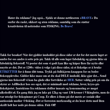
Hater du reklame? Jeg også... Sjekk ut denne nettleseren >
BRAVE
< Da
surfer du raskt, sikkert og uten reklame, samtidig som du støtter
kreativiteten til nettsteder som FISKING.
Be Brave!
Takk for besøket! Når det gjelder innholdet på disse sider er det for det meste laget av
andre for oss andre å sette pris på. Takk til alle som lager fabelaktig og gjerne ikke så
fabelaktig fiskestoff. Vi poster det som vi godt kan like og håper flere får nytte eller
unytte av det. Det er 1200+ video å velge i på disse sider, så et fisketips er å bruke
ETIKETTER
for å finne ditt tema. Trykk på fullskjerm-knappen for en bedre
fiskeopplevelse. Gidder ikke mase om at du skal DELE innhold, ikke gjør det... Send
gjerne inn fiskestoff vi kan ha glede eller fortvilelse av
HER
. Setter veldig pris på om du
skrur av AdBlocker hos oss også, det er minimalt med reklame, lover, kryss-på-
fiskehjertet. Inntektene fra reklamen drifter innsats og konsumering av meget
alkoholfri øl. En gang fikk jeg en laks på 12kg og vant 138 kroner i Vikinglotto, men de
var utsolgt for fiskepinner på Coop. Er ellers å finne på det meste av sosiale eller
antisosiale medier @fisking -Det er forresten merksnodig at du leser dette med liten
skrift helt her nede på denne siden. Fish Off!