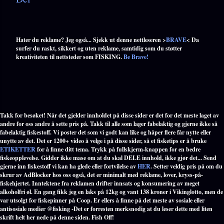
Hater du reklame? Jeg også... Sjekk ut denne nettleseren >
BRAVE
< Da
surfer du raskt, sikkert og uten reklame, samtidig som du støtter
kreativiteten til nettsteder som FISKING.
Be Brave!
Takk for besøket! Når det gjelder innholdet på disse sider er det for det meste laget av
andre for oss andre å sette pris på. Takk til alle som lager fabelaktig og gjerne ikke så
fabelaktig fiskestoff. Vi poster det som vi godt kan like og håper flere får nytte eller
unytte av det. Det er 1200+ video å velge i på disse sider, så et fisketips er å bruke
ETIKETTER
for å finne ditt tema. Trykk på fullskjerm-knappen for en bedre
fiskeopplevelse. Gidder ikke mase om at du skal DELE innhold, ikke gjør det... Send
gjerne inn fiskestoff vi kan ha glede eller fortvilelse av
HER
. Setter veldig pris på om du
skrur av AdBlocker hos oss også, det er minimalt med reklame, lover, kryss-på-
fiskehjertet. Inntektene fra reklamen drifter innsats og konsumering av meget
alkoholfri øl. En gang fikk jeg en laks på 12kg og vant 138 kroner i Vikinglotto, men de
var utsolgt for fiskepinner på Coop. Er ellers å finne på det meste av sosiale eller
antisosiale medier @fisking -Det er forresten merksnodig at du leser dette med liten
skrift helt her nede på denne siden. Fish Off!