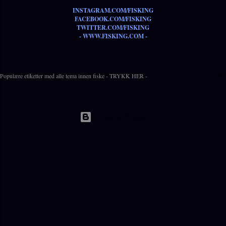
INSTAGRAM.COM/FISKING
FACEBOOK.COM/FISKING
TWITTER.COM/FISKING
- WWW.FISKING.COM -
Populære etiketter med alle tema innen fiske - TRYKK HER -
Drevet av Blogger