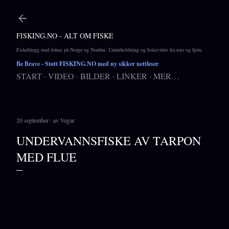
Gå til hovedinnhold
FISKING.NO - ALT OM FISKE
Fiskeblogg med fokus på Norge og Norden. Underholdning og fiskevideo fra nær og fjern.
Be Brave
- Støtt FISKING.NO med ny sikker nettleser
START
VIDEO
BILDER
LINKER
MER…
20 september
av
Vegar
UNDERVANNSFISKE AV TARPON
MED FLUE