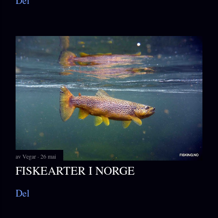
Del
av
Vegar
26 mai
FISKEARTER I NORGE
Del