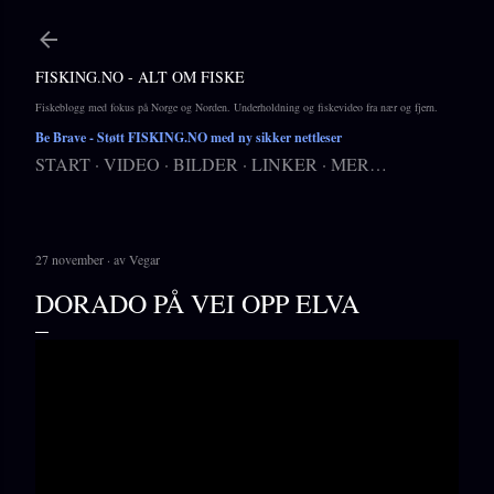
Gå til hovedinnhold
FISKING.NO - ALT OM FISKE
Fiskeblogg med fokus på Norge og Norden. Underholdning og fiskevideo fra nær og fjern.
Be Brave
- Støtt FISKING.NO med ny sikker nettleser
START
VIDEO
BILDER
LINKER
MER…
27 november
av
Vegar
DORADO PÅ VEI OPP ELVA