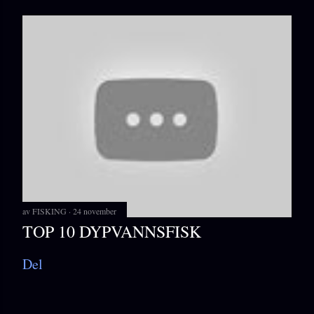
av
FISKING
24 november
TOP 10 DYPVANNSFISK
Del