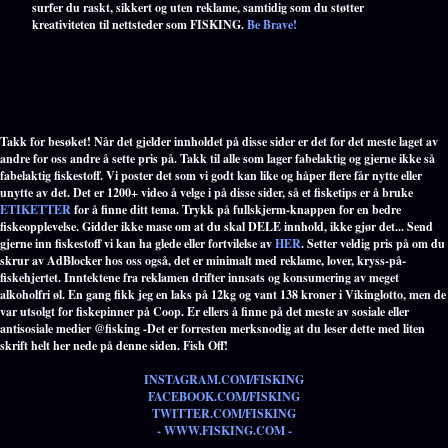
surfer du raskt, sikkert og uten reklame, samtidig som du støtter
kreativiteten til nettsteder som FISKING.
Be Brave!
Takk for besøket! Når det gjelder innholdet på disse sider er det for det meste laget av
andre for oss andre å sette pris på. Takk til alle som lager fabelaktig og gjerne ikke så
fabelaktig fiskestoff. Vi poster det som vi godt kan like og håper flere får nytte eller
unytte av det. Det er 1200+ video å velge i på disse sider, så et fisketips er å bruke
ETIKETTER
for å finne ditt tema. Trykk på fullskjerm-knappen for en bedre
fiskeopplevelse. Gidder ikke mase om at du skal DELE innhold, ikke gjør det... Send
gjerne inn fiskestoff vi kan ha glede eller fortvilelse av
HER
. Setter veldig pris på om du
skrur av AdBlocker hos oss også, det er minimalt med reklame, lover, kryss-på-
fiskehjertet. Inntektene fra reklamen drifter innsats og konsumering av meget
alkoholfri øl. En gang fikk jeg en laks på 12kg og vant 138 kroner i Vikinglotto, men de
var utsolgt for fiskepinner på Coop. Er ellers å finne på det meste av sosiale eller
antisosiale medier @fisking -Det er forresten merksnodig at du leser dette med liten
skrift helt her nede på denne siden. Fish Off!
INSTAGRAM.COM/FISKING
FACEBOOK.COM/FISKING
TWITTER.COM/FISKING
- WWW.FISKING.COM -