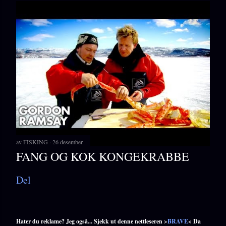
av
FISKING
26 desember
FANG OG KOK KONGEKRABBE
Del
Hater du reklame? Jeg også... Sjekk ut denne nettleseren >
BRAVE
< Da