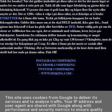
Takk for besøket! Når det gjelder innholdet på disse sider er det for det meste laget av
andre for oss andre å sette pris på. Takk til alle som lager fabelaktig og gjerne ikke så
fabelaktig fiskestoff. Vi poster det som vi godt kan like og håper flere får nytte eller
unytte av det. Det er 1200+ video å velge i på disse sider, så et fisketips er å bruke
ETIKETTER
for å finne ditt tema. Trykk på fullskjerm-knappen for en bedre
fiskeopplevelse. Gidder ikke mase om at du skal DELE innhold, ikke gjør det... Send
gjerne inn fiskestoff vi kan ha glede eller fortvilelse av
HER
. Setter veldig pris på om du
skrur av AdBlocker hos oss også, det er minimalt med reklame, lover, kryss-på-
fiskehjertet. Inntektene fra reklamen drifter innsats og konsumering av meget
alkoholfri øl. En gang fikk jeg en laks på 12kg og vant 138 kroner i Vikinglotto, men de
var utsolgt for fiskepinner på Coop. Er ellers å finne på det meste av sosiale eller
antisosiale medier @fisking -Det er forresten merksnodig at du leser dette med liten
skrift helt her nede på denne siden. Fish Off!
INSTAGRAM.COM/FISKING
FACEBOOK.COM/FISKING
TWITTER.COM/FISKING
- WWW.FISKING.COM -
Populære etiketter med alle tema innen fiske - TRYKK HER -
This site uses cookies from Google to deliver its
services and to analyze traffic. Your IP address and
user-agent are shared with Google along with
performance and security metrics to ensure quality