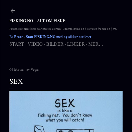
Gå til hovedinnhold
FISKING.NO - ALT OM FISKE
Fiskeblogg med fokus på Norge og Norden. Underholdning og fiskevideo fra nær og fjern.
Be Brave
- Støtt FISKING.NO med ny sikker nettleser
START
VIDEO
BILDER
LINKER
MER…
04 februar
av
Vegar
SEX