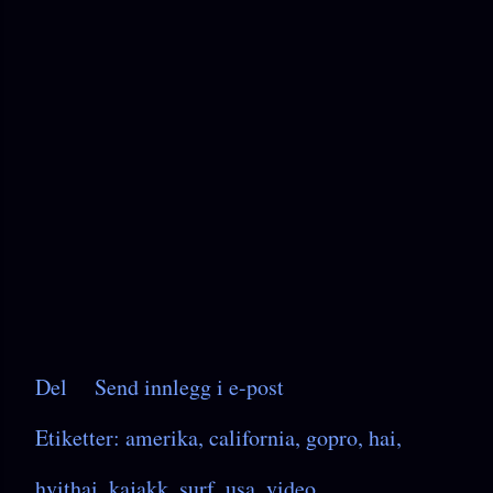
Del
Send innlegg i e-post
Etiketter:
amerika
california
gopro
hai
hvithai
kajakk
surf
usa
video