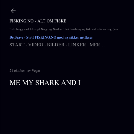
Gå til hovedinnhold
FISKING.NO - ALT OM FISKE
Fiskeblogg med fokus på Norge og Norden. Underholdning og fiskevideo fra nær og fjern.
Be Brave
- Støtt FISKING.NO med ny sikker nettleser
START
VIDEO
BILDER
LINKER
MER…
21 oktober
av
Vegar
ME MY SHARK AND I