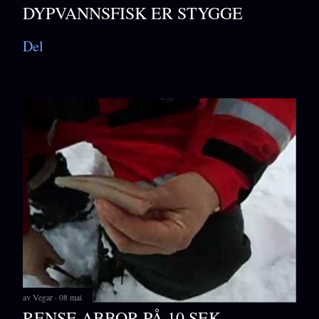
DYPVANNSFISK ER STYGGE
Del
av
Vegar
08 mai
RENSE ABBOR PÅ 10 SEK