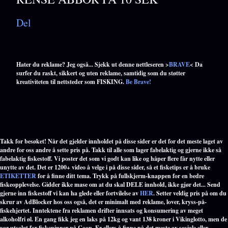
Del
Hater du reklame? Jeg også... Sjekk ut denne nettleseren >
BRAVE
< Da
surfer du raskt, sikkert og uten reklame, samtidig som du støtter
kreativiteten til nettsteder som FISKING.
Be Brave!
Takk for besøket! Når det gjelder innholdet på disse sider er det for det meste laget av
andre for oss andre å sette pris på. Takk til alle som lager fabelaktig og gjerne ikke så
fabelaktig fiskestoff. Vi poster det som vi godt kan like og håper flere får nytte eller
unytte av det. Det er 1200+ video å velge i på disse sider, så et fisketips er å bruke
ETIKETTER
for å finne ditt tema. Trykk på fullskjerm-knappen for en bedre
fiskeopplevelse. Gidder ikke mase om at du skal DELE innhold, ikke gjør det... Send
gjerne inn fiskestoff vi kan ha glede eller fortvilelse av
HER
. Setter veldig pris på om du
skrur av AdBlocker hos oss også, det er minimalt med reklame, lover, kryss-på-
fiskehjertet. Inntektene fra reklamen drifter innsats og konsumering av meget
alkoholfri øl. En gang fikk jeg en laks på 12kg og vant 138 kroner i Vikinglotto, men de
var utsolgt for fiskepinner på Coop. Er ellers å finne på det meste av sosiale eller