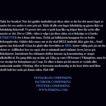
Takk for besøket! Når det gjelder innholdet på disse sider er det for det meste laget av
andre for oss andre å sette pris på. Takk til alle som lager fabelaktig og gjerne ikke så
fabelaktig fiskestoff. Vi poster det som vi godt kan like og håper flere får nytte eller
unytte av det. Det er 1200+ video å velge i på disse sider, så et fisketips er å bruke
ETIKETTER
for å finne ditt tema. Trykk på fullskjerm-knappen for en bedre
fiskeopplevelse. Gidder ikke mase om at du skal DELE innhold, ikke gjør det... Send
gjerne inn fiskestoff vi kan ha glede eller fortvilelse av
HER
. Setter veldig pris på om du
skrur av AdBlocker hos oss også, det er minimalt med reklame, lover, kryss-på-
fiskehjertet. Inntektene fra reklamen drifter innsats og konsumering av meget
alkoholfri øl. En gang fikk jeg en laks på 12kg og vant 138 kroner i Vikinglotto, men de
var utsolgt for fiskepinner på Coop. Er ellers å finne på det meste av sosiale eller
antisosiale medier @fisking -Det er forresten merksnodig at du leser dette med liten
skrift helt her nede på denne siden. Fish Off!
INSTAGRAM.COM/FISKING
FACEBOOK.COM/FISKING
TWITTER.COM/FISKING
- WWW.FISKING.COM -