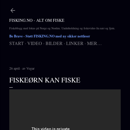
Gå til hovedinnhold
FISKING.NO - ALT OM FISKE
Fiskeblogg med fokus på Norge og Norden. Underholdning og fiskevideo fra nær og fjern.
Be Brave
- Støtt FISKING.NO med ny sikker nettleser
START
VIDEO
BILDER
LINKER
MER…
26 april
av
Vegar
FISKEØRN KAN FISKE