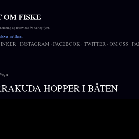
Gå til hovedinnhold
T OM FISKE
ldning og fiskevideo fra nær og fjern.
kker nettleser
LINKER
INSTAGRAM
FACEBOOK
TWITTER
OM OSS
PA
Vegar
RAKUDA HOPPER I BÅTEN