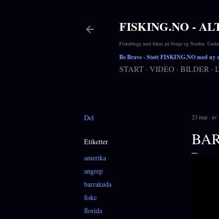
FISKING.NO - AL
Fiskeblogg med fokus på Norge og Norden. Underho
Be Brave
- Støtt FISKING.NO med ny si
START
VIDEO
BILDER
Del
23 mai
av
BAR
Etiketter
amerika
angrep
barrakuda
fiske
florida