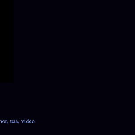
mor
usa
video