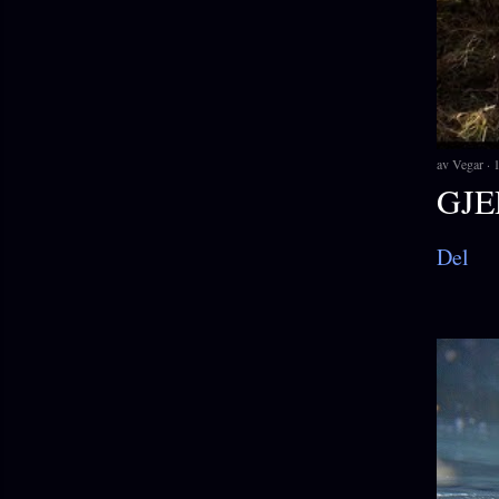
av
Vegar
1
GJE
Del