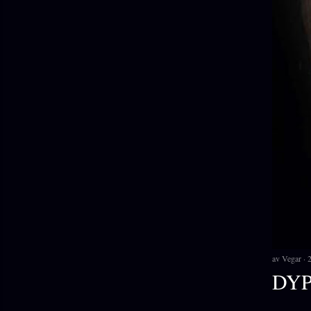
av
Vegar
DYP