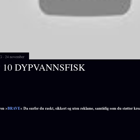
G
24 november
 10 DYPVANNSFISK
ren >
BRAVE
< Da surfer du raskt, sikkert og uten reklame, samtidig som du støtter kre