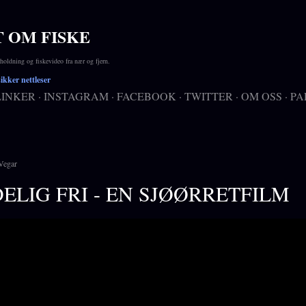
Gå til hovedinnhold
T OM FISKE
ldning og fiskevideo fra nær og fjern.
kker nettleser
LINKER
INSTAGRAM
FACEBOOK
TWITTER
OM OSS
PA
Vegar
ELIG FRI - EN SJØØRRETFILM