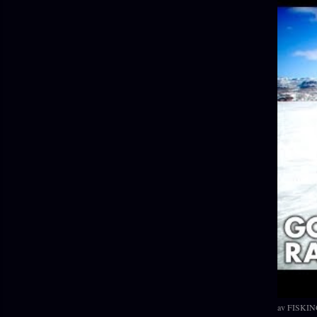
av
FISKIN