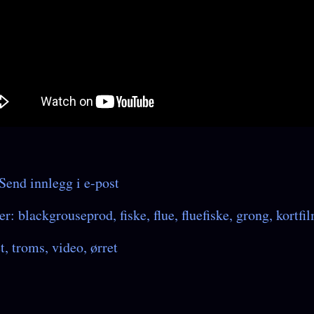
Send innlegg i e-post
er:
blackgrouseprod
fiske
flue
fluefiske
grong
kortfi
t
troms
video
ørret