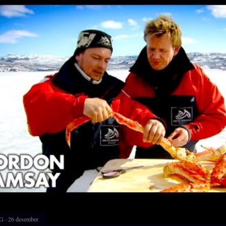
G
26 desember