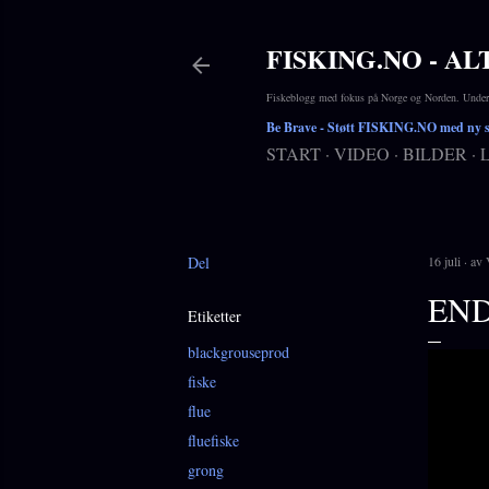
FISKING.NO - AL
Fiskeblogg med fokus på Norge og Norden. Underho
Be Brave
- Støtt FISKING.NO med ny si
START
VIDEO
BILDER
Del
16 juli
av
END
Etiketter
blackgrouseprod
fiske
flue
fluefiske
grong