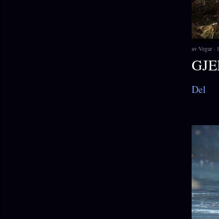
av
Vegar
1
GJE
Del