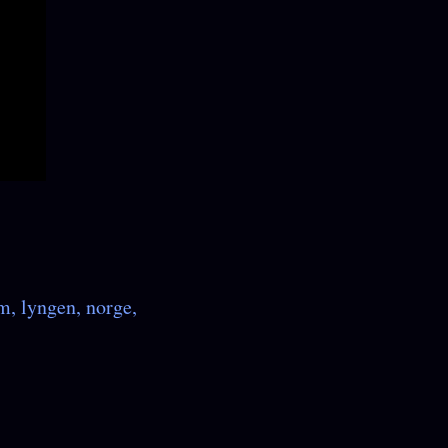
lm
lyngen
norge