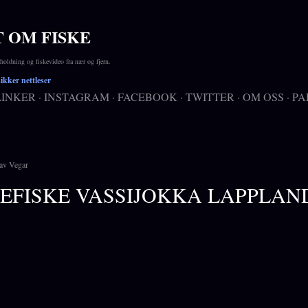
Gå til hovedinnhold
T OM FISKE
ldning og fiskevideo fra nær og fjern.
kker nettleser
LINKER
INSTAGRAM
FACEBOOK
TWITTER
OM OSS
PA
av
Vegar
EFISKE VASSIJOKKA LAPPLAN