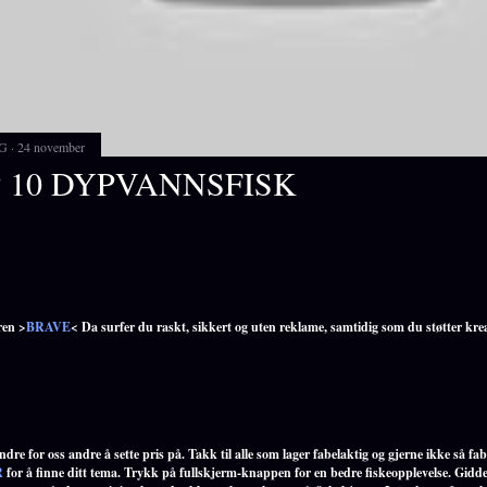
G
24 november
 10 DYPVANNSFISK
ren >
BRAVE
< Da surfer du raskt, sikkert og uten reklame, samtidig som du støtter kre
dre for oss andre å sette pris på. Takk til alle som lager fabelaktig og gjerne ikke så fabe
R
for å finne ditt tema. Trykk på fullskjerm-knappen for en bedre fiskeopplevelse. Gidde