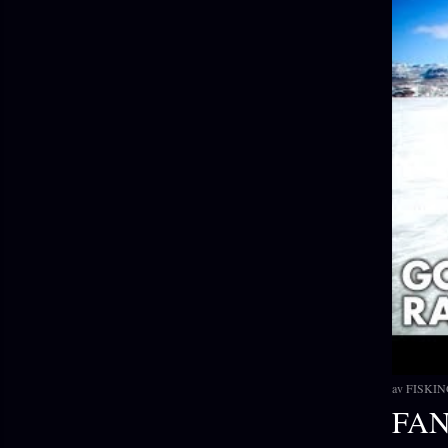
av
FISKIN
FA