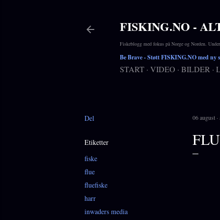
FISKING.NO - AL
Fiskeblogg med fokus på Norge og Norden. Underho
Be Brave
- Støtt FISKING.NO med ny si
START
VIDEO
BILDER
Del
06 august
FLU
Etiketter
fiske
flue
fluefiske
harr
inwaders media