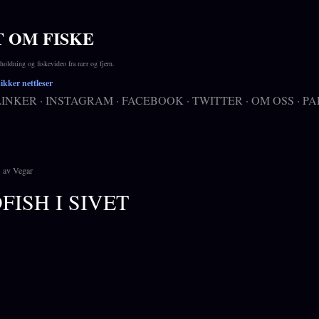
Gå til hovedinnhold
T OM FISKE
ldning og fiskevideo fra nær og fjern.
kker nettleser
LINKER
INSTAGRAM
FACEBOOK
TWITTER
OM OSS
PA
av
Vegar
FISH I SIVET