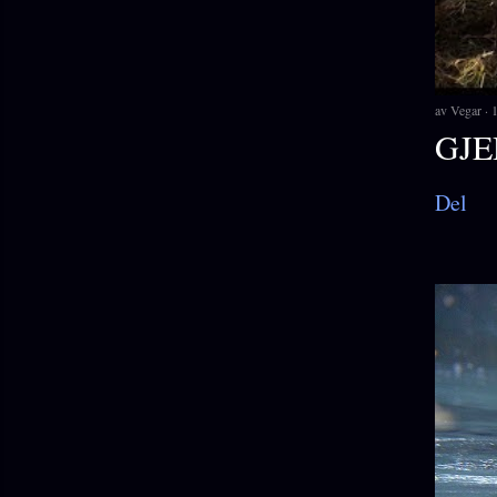
av
Vegar
1
GJE
Del