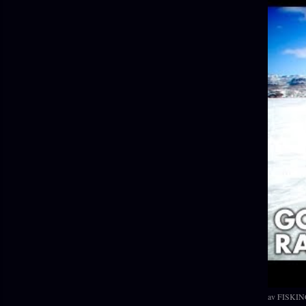
av
FISKIN