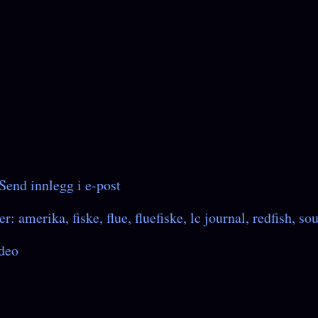
Send innlegg i e-post
er:
amerika
fiske
flue
fluefiske
lc journal
redfish
sou
deo