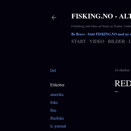
FISKING.NO - AL
Fiskeblogg med fokus på Norge og Norden. Underho
Be Brave
- Støtt FISKING.NO med ny si
START
VIDEO
BILDER
Del
16 oktober
RED
Etiketter
amerika
fiske
flue
fluefiske
lc journal