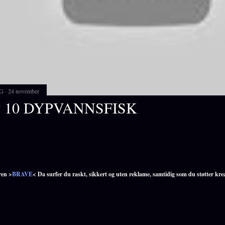
G
24 november
 10 DYPVANNSFISK
ren >
BRAVE
< Da surfer du raskt, sikkert og uten reklame, samtidig som du støtter kre