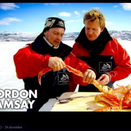
G
26 desember