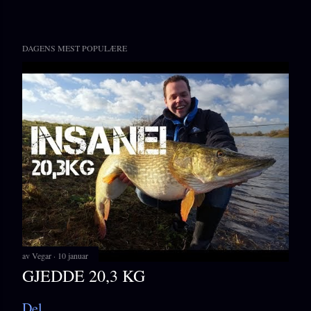
DAGENS MEST POPULÆRE
av
Vegar
10 januar
GJEDDE 20,3 KG
Del