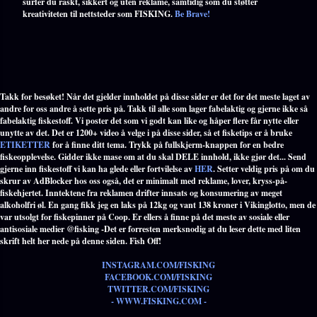
surfer du raskt, sikkert og uten reklame, samtidig som du støtter
kreativiteten til nettsteder som FISKING.
Be Brave!
Takk for besøket! Når det gjelder innholdet på disse sider er det for det meste laget av
andre for oss andre å sette pris på. Takk til alle som lager fabelaktig og gjerne ikke så
fabelaktig fiskestoff. Vi poster det som vi godt kan like og håper flere får nytte eller
unytte av det. Det er 1200+ video å velge i på disse sider, så et fisketips er å bruke
ETIKETTER
for å finne ditt tema. Trykk på fullskjerm-knappen for en bedre
fiskeopplevelse. Gidder ikke mase om at du skal DELE innhold, ikke gjør det... Send
gjerne inn fiskestoff vi kan ha glede eller fortvilelse av
HER
. Setter veldig pris på om du
skrur av AdBlocker hos oss også, det er minimalt med reklame, lover, kryss-på-
fiskehjertet. Inntektene fra reklamen drifter innsats og konsumering av meget
alkoholfri øl. En gang fikk jeg en laks på 12kg og vant 138 kroner i Vikinglotto, men de
var utsolgt for fiskepinner på Coop. Er ellers å finne på det meste av sosiale eller
antisosiale medier @fisking -Det er forresten merksnodig at du leser dette med liten
skrift helt her nede på denne siden. Fish Off!
INSTAGRAM.COM/FISKING
FACEBOOK.COM/FISKING
TWITTER.COM/FISKING
- WWW.FISKING.COM -