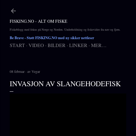
Gå til hovedinnhold
FISKING.NO - ALT OM FISKE
Fiskeblogg med fokus på Norge og Norden. Underholdning og fiskevideo fra nær og fjern.
Be Brave
- Støtt FISKING.NO med ny sikker nettleser
START
VIDEO
BILDER
LINKER
MER…
08 februar
av
Vegar
INVASJON AV SLANGEHODEFISK