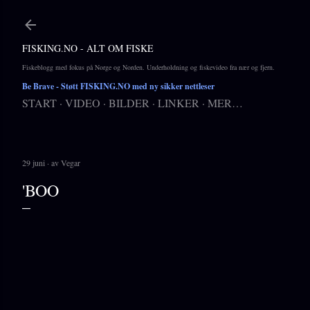
Gå til hovedinnhold
FISKING.NO - ALT OM FISKE
Fiskeblogg med fokus på Norge og Norden. Underholdning og fiskevideo fra nær og fjern.
Be Brave
- Støtt FISKING.NO med ny sikker nettleser
START
VIDEO
BILDER
LINKER
MER…
29 juni
av
Vegar
'BOO