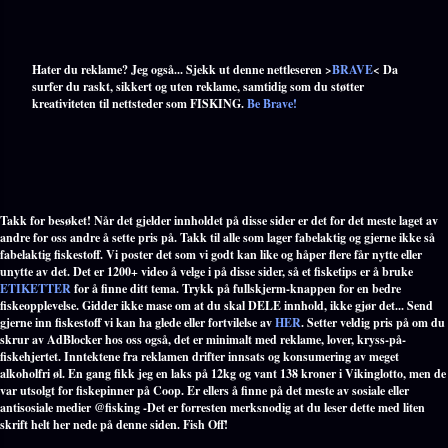
Hater du reklame? Jeg også... Sjekk ut denne nettleseren >
BRAVE
< Da
surfer du raskt, sikkert og uten reklame, samtidig som du støtter
kreativiteten til nettsteder som FISKING.
Be Brave!
Takk for besøket! Når det gjelder innholdet på disse sider er det for det meste laget av
andre for oss andre å sette pris på. Takk til alle som lager fabelaktig og gjerne ikke så
fabelaktig fiskestoff. Vi poster det som vi godt kan like og håper flere får nytte eller
unytte av det. Det er 1200+ video å velge i på disse sider, så et fisketips er å bruke
ETIKETTER
for å finne ditt tema. Trykk på fullskjerm-knappen for en bedre
fiskeopplevelse. Gidder ikke mase om at du skal DELE innhold, ikke gjør det... Send
gjerne inn fiskestoff vi kan ha glede eller fortvilelse av
HER
. Setter veldig pris på om du
skrur av AdBlocker hos oss også, det er minimalt med reklame, lover, kryss-på-
fiskehjertet. Inntektene fra reklamen drifter innsats og konsumering av meget
alkoholfri øl. En gang fikk jeg en laks på 12kg og vant 138 kroner i Vikinglotto, men de
var utsolgt for fiskepinner på Coop. Er ellers å finne på det meste av sosiale eller
antisosiale medier @fisking -Det er forresten merksnodig at du leser dette med liten
skrift helt her nede på denne siden. Fish Off!