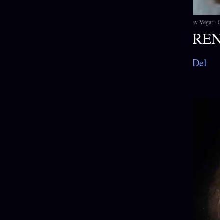
av
Vegar
REN
Del