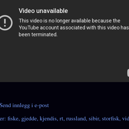
Send innlegg i e-post
er:
fiske
gjedde
kjendis
rt
russland
sibir
storfisk
vi