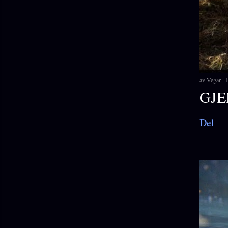
av
Vegar
1
GJE
Del