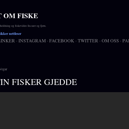
Gå til hovedinnhold
T OM FISKE
ldning og fiskevideo fra nær og fjern.
kker nettleser
LINKER
INSTAGRAM
FACEBOOK
TWITTER
OM OSS
PA
Vegar
IN FISKER GJEDDE