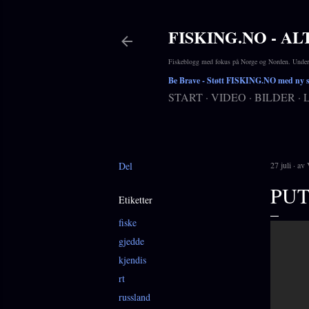
FISKING.NO - AL
Fiskeblogg med fokus på Norge og Norden. Underho
Be Brave
- Støtt FISKING.NO med ny si
START
VIDEO
BILDER
Del
27 juli
av
PUT
Etiketter
fiske
gjedde
kjendis
rt
russland