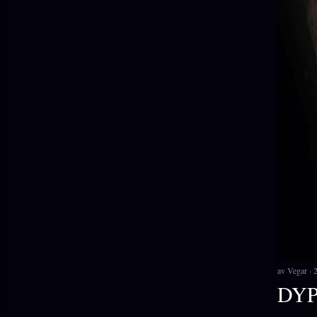
av
Vegar
DYP