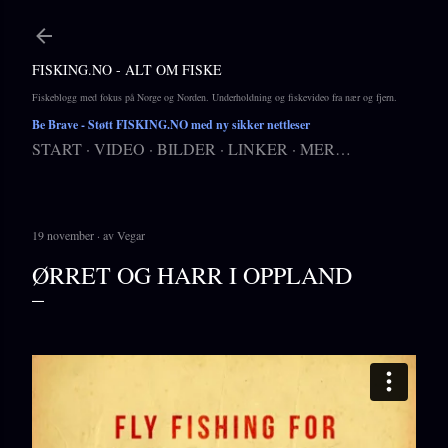
Gå til hovedinnhold
FISKING.NO - ALT OM FISKE
Fiskeblogg med fokus på Norge og Norden. Underholdning og fiskevideo fra nær og fjern.
Be Brave
- Støtt FISKING.NO med ny sikker nettleser
START
VIDEO
BILDER
LINKER
MER…
19 november
av
Vegar
ØRRET OG HARR I OPPLAND