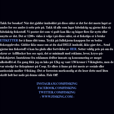
Takk for besøket! Når det gjelder innholdet på disse sider er det for det meste laget av
andre for oss andre å sette pris på. Takk til alle som lager fabelaktig og gjerne ikke så
fabelaktig fiskestoff. Vi poster det som vi godt kan like og håper flere får nytte eller
unytte av det. Det er 1200+ video å velge i på disse sider, så et fisketips er å bruke
ETIKETTER
for å finne ditt tema. Trykk på fullskjerm-knappen for en bedre
fiskeopplevelse. Gidder ikke mase om at du skal DELE innhold, ikke gjør det... Send
gjerne inn fiskestoff vi kan ha glede eller fortvilelse av
HER
. Setter veldig pris på om du
skrur av AdBlocker hos oss også, det er minimalt med reklame, lover, kryss-på-
fiskehjertet. Inntektene fra reklamen drifter innsats og konsumering av meget
alkoholfri øl. En gang fikk jeg en laks på 12kg og vant 138 kroner i Vikinglotto, men de
var utsolgt for fiskepinner på Coop. Er ellers å finne på det meste av sosiale eller
antisosiale medier @fisking -Det er forresten merksnodig at du leser dette med liten
skrift helt her nede på denne siden. Fish Off!
INSTAGRAM.COM/FISKING
FACEBOOK.COM/FISKING
TWITTER.COM/FISKING
- WWW.FISKING.COM -