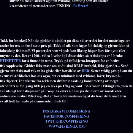
surfer du raskt, sikkert og uten reklame, samtidig som du støtter
kreativiteten til nettsteder som FISKING.
Be Brave!
Takk for besøket! Når det gjelder innholdet på disse sider er det for det meste laget av
andre for oss andre å sette pris på. Takk til alle som lager fabelaktig og gjerne ikke så
fabelaktig fiskestoff. Vi poster det som vi godt kan like og håper flere får nytte eller
unytte av det. Det er 1200+ video å velge i på disse sider, så et fisketips er å bruke
ETIKETTER
for å finne ditt tema. Trykk på fullskjerm-knappen for en bedre
fiskeopplevelse. Gidder ikke mase om at du skal DELE innhold, ikke gjør det... Send
gjerne inn fiskestoff vi kan ha glede eller fortvilelse av
HER
. Setter veldig pris på om du
skrur av AdBlocker hos oss også, det er minimalt med reklame, lover, kryss-på-
fiskehjertet. Inntektene fra reklamen drifter innsats og konsumering av meget
alkoholfri øl. En gang fikk jeg en laks på 12kg og vant 138 kroner i Vikinglotto, men de
var utsolgt for fiskepinner på Coop. Er ellers å finne på det meste av sosiale eller
antisosiale medier @fisking -Det er forresten merksnodig at du leser dette med liten
skrift helt her nede på denne siden. Fish Off!
INSTAGRAM.COM/FISKING
FACEBOOK.COM/FISKING
TWITTER.COM/FISKING
- WWW.FISKING.COM -