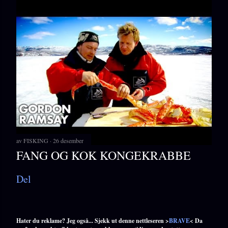
av
FISKING
26 desember
FANG OG KOK KONGEKRABBE
Del
Hater du reklame? Jeg også... Sjekk ut denne nettleseren >
BRAVE
< Da