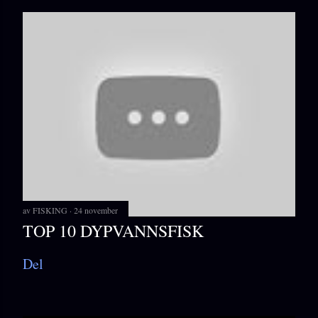
av
FISKING
24 november
TOP 10 DYPVANNSFISK
Del