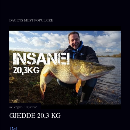
DAGENS MEST POPULÆRE
av
Vegar
10 januar
GJEDDE 20,3 KG
Del