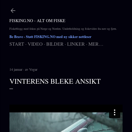
Gå til hovedinnhold
FISKING.NO - ALT OM FISKE
Fiskeblogg med fokus på Norge og Norden. Underholdning og fiskevideo fra nær og fjern.
Be Brave
- Støtt FISKING.NO med ny sikker nettleser
START
VIDEO
BILDER
LINKER
MER…
14 januar
av
Vegar
VINTERENS BLEKE ANSIKT