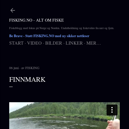
Gå til hovedinnhold
FISKING.NO - ALT OM FISKE
Fiskeblogg med fokus på Norge og Norden. Underholdning og fiskevideo fra nær og fjern.
Be Brave
- Støtt FISKING.NO med ny sikker nettleser
START
VIDEO
BILDER
LINKER
MER…
06 juni
av
FISKING
FINNMARK