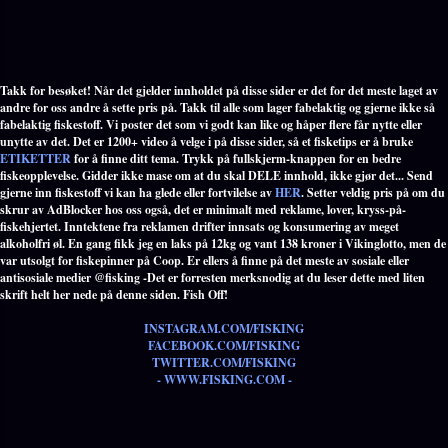
Takk for besøket! Når det gjelder innholdet på disse sider er det for det meste laget av
andre for oss andre å sette pris på. Takk til alle som lager fabelaktig og gjerne ikke så
fabelaktig fiskestoff. Vi poster det som vi godt kan like og håper flere får nytte eller
unytte av det. Det er 1200+ video å velge i på disse sider, så et fisketips er å bruke
ETIKETTER
for å finne ditt tema. Trykk på fullskjerm-knappen for en bedre
fiskeopplevelse. Gidder ikke mase om at du skal DELE innhold, ikke gjør det... Send
gjerne inn fiskestoff vi kan ha glede eller fortvilelse av
HER
. Setter veldig pris på om du
skrur av AdBlocker hos oss også, det er minimalt med reklame, lover, kryss-på-
fiskehjertet. Inntektene fra reklamen drifter innsats og konsumering av meget
alkoholfri øl. En gang fikk jeg en laks på 12kg og vant 138 kroner i Vikinglotto, men de
var utsolgt for fiskepinner på Coop. Er ellers å finne på det meste av sosiale eller
antisosiale medier @fisking -Det er forresten merksnodig at du leser dette med liten
skrift helt her nede på denne siden. Fish Off!
INSTAGRAM.COM/FISKING
FACEBOOK.COM/FISKING
TWITTER.COM/FISKING
- WWW.FISKING.COM -