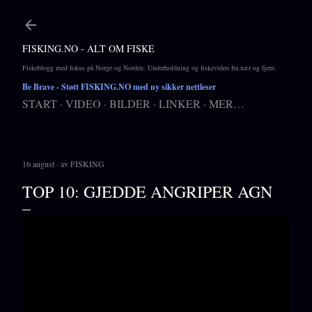
Gå til hovedinnhold
FISKING.NO - ALT OM FISKE
Fiskeblogg med fokus på Norge og Norden. Underholdning og fiskevideo fra nær og fjern.
Be Brave
- Støtt FISKING.NO med ny sikker nettleser
START
VIDEO
BILDER
LINKER
MER…
16 august
av
FISKING
TOP 10: GJEDDE ANGRIPER AGN