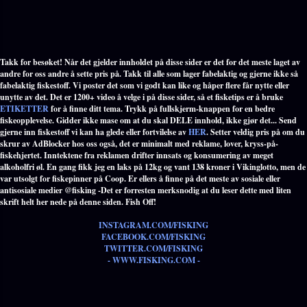
Takk for besøket! Når det gjelder innholdet på disse sider er det for det meste laget av
andre for oss andre å sette pris på. Takk til alle som lager fabelaktig og gjerne ikke så
fabelaktig fiskestoff. Vi poster det som vi godt kan like og håper flere får nytte eller
unytte av det. Det er 1200+ video å velge i på disse sider, så et fisketips er å bruke
ETIKETTER
for å finne ditt tema. Trykk på fullskjerm-knappen for en bedre
fiskeopplevelse. Gidder ikke mase om at du skal DELE innhold, ikke gjør det... Send
gjerne inn fiskestoff vi kan ha glede eller fortvilelse av
HER
. Setter veldig pris på om du
skrur av AdBlocker hos oss også, det er minimalt med reklame, lover, kryss-på-
fiskehjertet. Inntektene fra reklamen drifter innsats og konsumering av meget
alkoholfri øl. En gang fikk jeg en laks på 12kg og vant 138 kroner i Vikinglotto, men de
var utsolgt for fiskepinner på Coop. Er ellers å finne på det meste av sosiale eller
antisosiale medier @fisking -Det er forresten merksnodig at du leser dette med liten
skrift helt her nede på denne siden. Fish Off!
INSTAGRAM.COM/FISKING
FACEBOOK.COM/FISKING
TWITTER.COM/FISKING
- WWW.FISKING.COM -