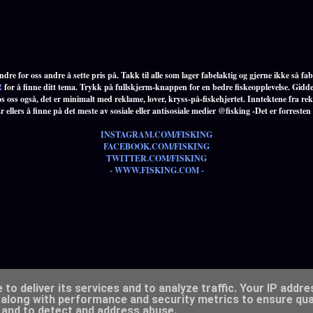
dre for oss andre å sette pris på. Takk til alle som lager fabelaktig og gjerne ikke så fabe
R
for å finne ditt tema. Trykk på fullskjerm-knappen for en bedre fiskeopplevelse. Gidde
s oss også, det er minimalt med reklame, lover, kryss-på-fiskehjertet. Inntektene fra re
ellers å finne på det meste av sosiale eller antisosiale medier @fisking -Det er forresten
INSTAGRAM.COM/FISKING
FACEBOOK.COM/FISKING
TWITTER.COM/FISKING
- WWW.FISKING.COM -
to deliver its services and to analyze traffic. Your IP addr
Drevet av Blogger
along with performance and security metrics to ensure qual
, and to detect and address abuse.