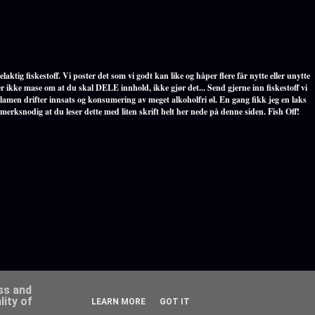
laktig fiskestoff. Vi poster det som vi godt kan like og håper flere får nytte eller unytte
r ikke mase om at du skal DELE innhold, ikke gjør det... Send gjerne inn fiskestoff vi
klamen drifter innsats og konsumering av meget alkoholfri øl. En gang fikk jeg en laks
 merksnodig at du leser dette med liten skrift helt her nede på denne siden. Fish Off!
ess and
ity of
LEARN MORE
GOT IT