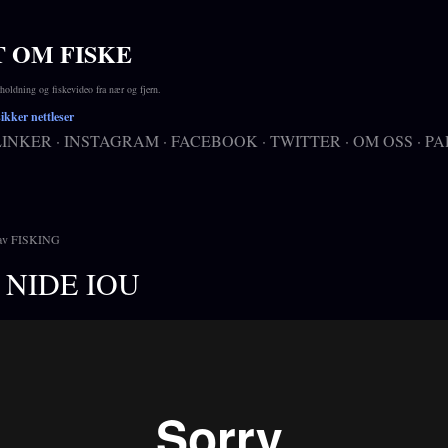
Gå til hovedinnhold
T OM FISKE
ldning og fiskevideo fra nær og fjern.
kker nettleser
LINKER
INSTAGRAM
FACEBOOK
TWITTER
OM OSS
PA
av
FISKING
 NIDE IOU