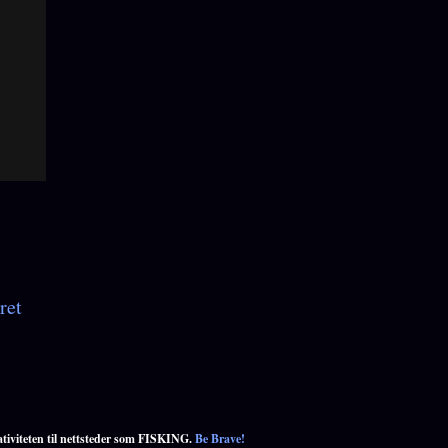
ret
ativiteten til nettsteder som FISKING.
Be Brave!