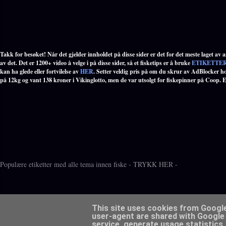
Takk for besøket! Når det gjelder innholdet på disse sider er det for det meste laget av an
av det. Det er 1200+ video å velge i på disse sider, så et fisketips er å bruke
ETIKETTE
kan ha glede eller fortvilelse av
HER
. Setter veldig pris på om du skrur av AdBlocker ho
på 12kg og vant 138 kroner i Vikinglotto, men de var utsolgt for fiskepinner på Coop. Er 
Populære etiketter med alle tema innen fiske - TRYKK HER -
This site uses cookies from Google 
user-agent are shared with Google 
service, generate usage statistics