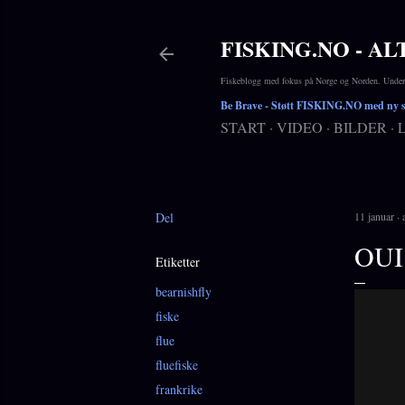
FISKING.NO - AL
Fiskeblogg med fokus på Norge og Norden. Underho
Be Brave
- Støtt FISKING.NO med ny si
START
VIDEO
BILDER
Del
11 januar
OUI
Etiketter
bearnishfly
fiske
flue
fluefiske
frankrike