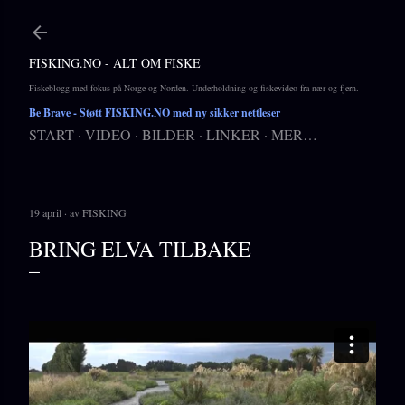
Gå til hovedinnhold
FISKING.NO - ALT OM FISKE
Fiskeblogg med fokus på Norge og Norden. Underholdning og fiskevideo fra nær og fjern.
Be Brave
- Støtt FISKING.NO med ny sikker nettleser
START
VIDEO
BILDER
LINKER
MER…
19 april
av
FISKING
BRING ELVA TILBAKE