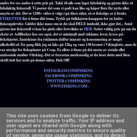
andre for oss andre å sette pris på. Takk til alle som lager fabelaktig og gjerne ikke så
fabelaktig fiskestoff. Vi poster det som vi godt kan like og håper flere får nytte eller
unytte av det. Det er 1200+ video å velge i på disse sider, så et fisketips er å bruke
ETIKETTER
for å finne ditt tema. Trykk på fullskjerm-knappen for en bedre
fiskeopplevelse. Gidder ikke mase om at du skal DELE innhold, ikke gjør det... Send
gjerne inn fiskestoff vi kan ha glede eller fortvilelse av
HER
. Setter veldig pris på om du
skrur av AdBlocker hos oss også, det er minimalt med reklame, lover, kryss-på-
fiskehjertet. Inntektene fra reklamen drifter innsats og konsumering av meget
alkoholfri øl. En gang fikk jeg en laks på 12kg og vant 138 kroner i Vikinglotto, men de
var utsolgt for fiskepinner på Coop. Er ellers å finne på det meste av sosiale eller
antisosiale medier @fisking -Det er forresten merksnodig at du leser dette med liten
skrift helt her nede på denne siden. Fish Off!
INSTAGRAM.COM/FISKING
FACEBOOK.COM/FISKING
TWITTER.COM/FISKING
- WWW.FISKING.COM -
Populære etiketter med alle tema innen fiske - TRYKK HER -
This site uses cookies from Google to deliver its
services and to analyze traffic. Your IP address and
user-agent are shared with Google along with
performance and security metrics to ensure quality
of service, generate usage statistics, and to detect
Drevet av Blogger