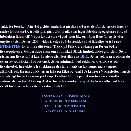
Takk for besøket! Når det gjelder innholdet på disse sider er det for det meste laget av
andre for oss andre å sette pris på. Takk til alle som lager fabelaktig og gjerne ikke så
fabelaktig fiskestoff. Vi poster det som vi godt kan like og håper flere får nytte eller
unytte av det. Det er 1200+ video å velge i på disse sider, så et fisketips er å bruke
ETIKETTER
for å finne ditt tema. Trykk på fullskjerm-knappen for en bedre
fiskeopplevelse. Gidder ikke mase om at du skal DELE innhold, ikke gjør det... Send
gjerne inn fiskestoff vi kan ha glede eller fortvilelse av
HER
. Setter veldig pris på om du
skrur av AdBlocker hos oss også, det er minimalt med reklame, lover, kryss-på-
fiskehjertet. Inntektene fra reklamen drifter innsats og konsumering av meget
alkoholfri øl. En gang fikk jeg en laks på 12kg og vant 138 kroner i Vikinglotto, men de
var utsolgt for fiskepinner på Coop. Er ellers å finne på det meste av sosiale eller
antisosiale medier @fisking -Det er forresten merksnodig at du leser dette med liten
skrift helt her nede på denne siden. Fish Off!
INSTAGRAM.COM/FISKING
FACEBOOK.COM/FISKING
TWITTER.COM/FISKING
- WWW.FISKING.COM -