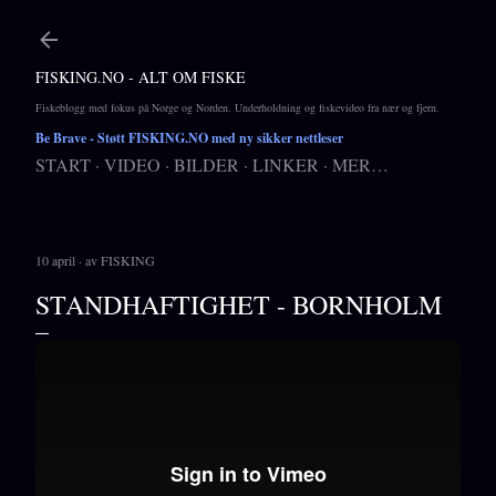
Gå til hovedinnhold
FISKING.NO - ALT OM FISKE
Fiskeblogg med fokus på Norge og Norden. Underholdning og fiskevideo fra nær og fjern.
Be Brave
- Støtt FISKING.NO med ny sikker nettleser
START
VIDEO
BILDER
LINKER
MER…
10 april
av
FISKING
STANDHAFTIGHET - BORNHOLM