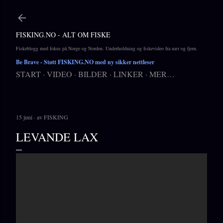
Gå til hovedinnhold
FISKING.NO - ALT OM FISKE
Fiskeblogg med fokus på Norge og Norden. Underholdning og fiskevideo fra nær og fjern.
Be Brave
- Støtt FISKING.NO med ny sikker nettleser
START
VIDEO
BILDER
LINKER
MER…
15 juni
av
FISKING
LEVANDE LAX