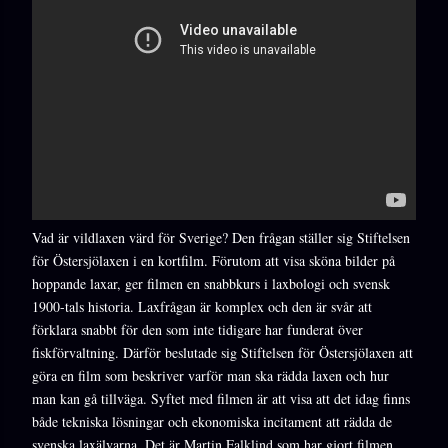
Vad är vildlaxen värd för Sverige? Den frågan ställer sig Stiftelsen
för Östersjölaxen i en kortfilm. Förutom att visa sköna bilder på
hoppande laxar, ger filmen en snabbkurs i laxbologi och svensk
1900-tals historia. Laxfrågan är komplex och den är svår att
förklara snabbt för den som inte tidigare har funderat över
fiskförvaltning. Därför beslutade sig Stiftelsen för Östersjölaxen att
göra en film som beskriver varför man ska rädda laxen och hur
man kan gå tillväga. Syftet med filmen är att visa att det idag finns
både tekniska lösningar och ekonomiska incitament att rädda de
svenska laxälvarna. Det är Martin Falklind som har gjort filmen