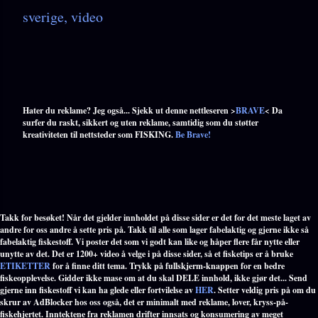
sverige
video
Hater du reklame? Jeg også... Sjekk ut denne nettleseren >
BRAVE
< Da
surfer du raskt, sikkert og uten reklame, samtidig som du støtter
kreativiteten til nettsteder som FISKING.
Be Brave!
Takk for besøket! Når det gjelder innholdet på disse sider er det for det meste laget av
andre for oss andre å sette pris på. Takk til alle som lager fabelaktig og gjerne ikke så
fabelaktig fiskestoff. Vi poster det som vi godt kan like og håper flere får nytte eller
unytte av det. Det er 1200+ video å velge i på disse sider, så et fisketips er å bruke
ETIKETTER
for å finne ditt tema. Trykk på fullskjerm-knappen for en bedre
fiskeopplevelse. Gidder ikke mase om at du skal DELE innhold, ikke gjør det... Send
gjerne inn fiskestoff vi kan ha glede eller fortvilelse av
HER
. Setter veldig pris på om du
skrur av AdBlocker hos oss også, det er minimalt med reklame, lover, kryss-på-
fiskehjertet. Inntektene fra reklamen drifter innsats og konsumering av meget