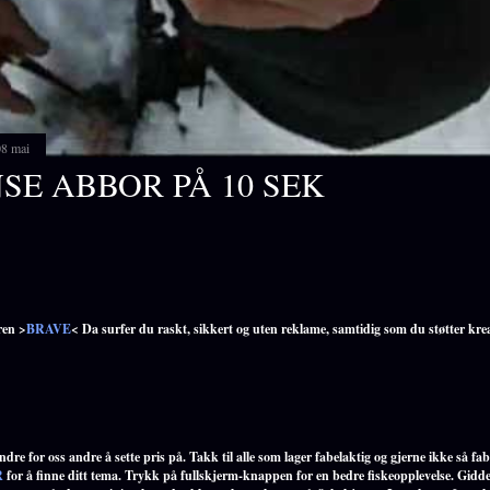
08 mai
SE ABBOR PÅ 10 SEK
ren >
BRAVE
< Da surfer du raskt, sikkert og uten reklame, samtidig som du støtter kre
dre for oss andre å sette pris på. Takk til alle som lager fabelaktig og gjerne ikke så fabe
R
for å finne ditt tema. Trykk på fullskjerm-knappen for en bedre fiskeopplevelse. Gidde