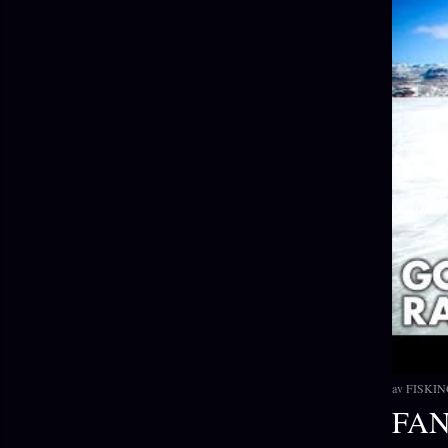
av
FISKIN
FA