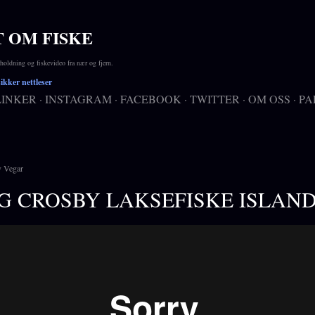
Gå til hovedinnhold
T OM FISKE
ldning og fiskevideo fra nær og fjern.
kker nettleser
LINKER
INSTAGRAM
FACEBOOK
TWITTER
OM OSS
PA
v
Vegar
G CROSBY LAKSEFISKE ISLAN