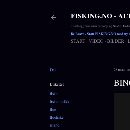
FISKING.NO - AL
Fiskeblogg med fokus på Norge og Norden. Underho
Be Brave
- Støtt FISKING.NO med ny si
START
VIDEO
BILDER
Del
28 mars
a
BIN
Etiketter
fiske
fiskemusikk
flue
fluefiske
island