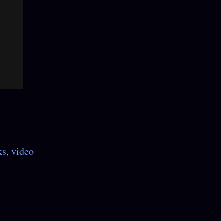
ks
video