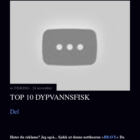
av
FISKING
24 november
TOP 10 DYPVANNSFISK
Del
Hater du reklame? Jeg også... Sjekk ut denne nettleseren >
BRAVE
< Da