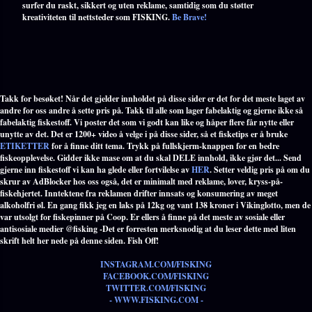
surfer du raskt, sikkert og uten reklame, samtidig som du støtter
kreativiteten til nettsteder som FISKING.
Be Brave!
Takk for besøket! Når det gjelder innholdet på disse sider er det for det meste laget av
andre for oss andre å sette pris på. Takk til alle som lager fabelaktig og gjerne ikke så
fabelaktig fiskestoff. Vi poster det som vi godt kan like og håper flere får nytte eller
unytte av det. Det er 1200+ video å velge i på disse sider, så et fisketips er å bruke
ETIKETTER
for å finne ditt tema. Trykk på fullskjerm-knappen for en bedre
fiskeopplevelse. Gidder ikke mase om at du skal DELE innhold, ikke gjør det... Send
gjerne inn fiskestoff vi kan ha glede eller fortvilelse av
HER
. Setter veldig pris på om du
skrur av AdBlocker hos oss også, det er minimalt med reklame, lover, kryss-på-
fiskehjertet. Inntektene fra reklamen drifter innsats og konsumering av meget
alkoholfri øl. En gang fikk jeg en laks på 12kg og vant 138 kroner i Vikinglotto, men de
var utsolgt for fiskepinner på Coop. Er ellers å finne på det meste av sosiale eller
antisosiale medier @fisking -Det er forresten merksnodig at du leser dette med liten
skrift helt her nede på denne siden. Fish Off!
INSTAGRAM.COM/FISKING
FACEBOOK.COM/FISKING
TWITTER.COM/FISKING
- WWW.FISKING.COM -