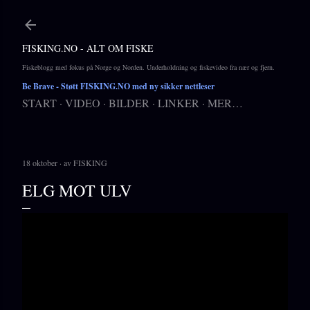
Gå til hovedinnhold
FISKING.NO - ALT OM FISKE
Fiskeblogg med fokus på Norge og Norden. Underholdning og fiskevideo fra nær og fjern.
Be Brave
- Støtt FISKING.NO med ny sikker nettleser
START
VIDEO
BILDER
LINKER
MER…
18 oktober
av
FISKING
ELG MOT ULV