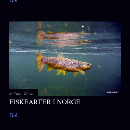
Del
av
Vegar
26 mai
FISKEARTER I NORGE
Del