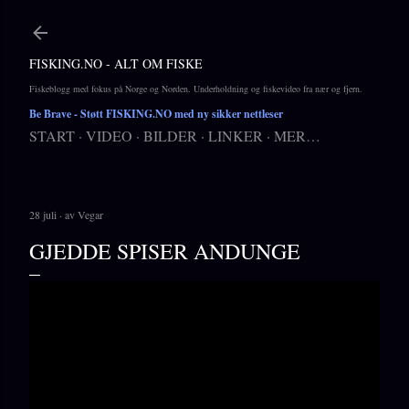
Gå til hovedinnhold
FISKING.NO - ALT OM FISKE
Fiskeblogg med fokus på Norge og Norden. Underholdning og fiskevideo fra nær og fjern.
Be Brave
- Støtt FISKING.NO med ny sikker nettleser
START
VIDEO
BILDER
LINKER
MER…
28 juli
av
Vegar
GJEDDE SPISER ANDUNGE