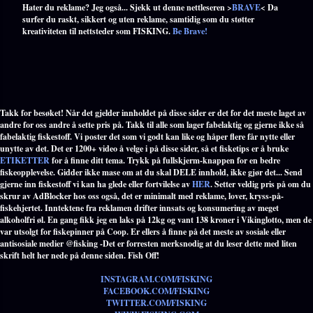
Hater du reklame? Jeg også... Sjekk ut denne nettleseren >
BRAVE
< Da
surfer du raskt, sikkert og uten reklame, samtidig som du støtter
kreativiteten til nettsteder som FISKING.
Be Brave!
Takk for besøket! Når det gjelder innholdet på disse sider er det for det meste laget av
andre for oss andre å sette pris på. Takk til alle som lager fabelaktig og gjerne ikke så
fabelaktig fiskestoff. Vi poster det som vi godt kan like og håper flere får nytte eller
unytte av det. Det er 1200+ video å velge i på disse sider, så et fisketips er å bruke
ETIKETTER
for å finne ditt tema. Trykk på fullskjerm-knappen for en bedre
fiskeopplevelse. Gidder ikke mase om at du skal DELE innhold, ikke gjør det... Send
gjerne inn fiskestoff vi kan ha glede eller fortvilelse av
HER
. Setter veldig pris på om du
skrur av AdBlocker hos oss også, det er minimalt med reklame, lover, kryss-på-
fiskehjertet. Inntektene fra reklamen drifter innsats og konsumering av meget
alkoholfri øl. En gang fikk jeg en laks på 12kg og vant 138 kroner i Vikinglotto, men de
var utsolgt for fiskepinner på Coop. Er ellers å finne på det meste av sosiale eller
antisosiale medier @fisking -Det er forresten merksnodig at du leser dette med liten
skrift helt her nede på denne siden. Fish Off!
INSTAGRAM.COM/FISKING
FACEBOOK.COM/FISKING
TWITTER.COM/FISKING