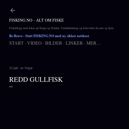
Gå til hovedinnhold
FISKING.NO - ALT OM FISKE
Fiskeblogg med fokus på Norge og Norden. Underholdning og fiskevideo fra nær og fjern.
Be Brave
- Støtt FISKING.NO med ny sikker nettleser
START
VIDEO
BILDER
LINKER
MER…
22 juli
av
Vegar
REDD GULLFISK