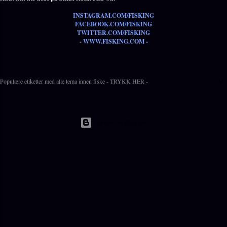
INSTAGRAM.COM/FISKING
FACEBOOK.COM/FISKING
TWITTER.COM/FISKING
- WWW.FISKING.COM -
Populære etiketter med alle tema innen fiske - TRYKK HER -
Drevet av Blogger