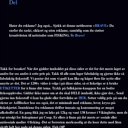
Del
Hater du reklame? Jeg også... Sjekk ut denne nettleseren >
BRAVE
< Da
surfer du raskt, sikkert og uten reklame, samtidig som du støtter
kreativiteten til nettsteder som FISKING.
Be Brave!
Takk for besøket! Når det gjelder innholdet på disse sider er det for det meste laget av
andre for oss andre å sette pris på. Takk til alle som lager fabelaktig og gjerne ikke så
fabelaktig fiskestoff. Vi poster det som vi godt kan like og håper flere får nytte eller
unytte av det. Det er 1200+ video å velge i på disse sider, så et fisketips er å bruke
ETIKETTER
for å finne ditt tema. Trykk på fullskjerm-knappen for en bedre
fiskeopplevelse. Gidder ikke mase om at du skal DELE innhold, ikke gjør det... Send
gjerne inn fiskestoff vi kan ha glede eller fortvilelse av
HER
. Setter veldig pris på om du
skrur av AdBlocker hos oss også, det er minimalt med reklame, lover, kryss-på-
fiskehjertet. Inntektene fra reklamen drifter innsats og konsumering av meget
alkoholfri øl. En gang fikk jeg en laks på 12kg og vant 138 kroner i Vikinglotto, men de
var utsolgt for fiskepinner på Coop. Er ellers å finne på det meste av sosiale eller
antisosiale medier @fisking -Det er forresten merksnodig at du leser dette med liten
skrift helt her nede på denne siden. Fish Off!