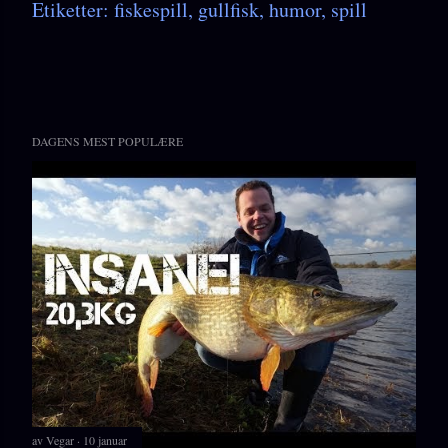
Etiketter:
fiskespill
gullfisk
humor
spill
DAGENS MEST POPULÆRE
av
Vegar
10 januar