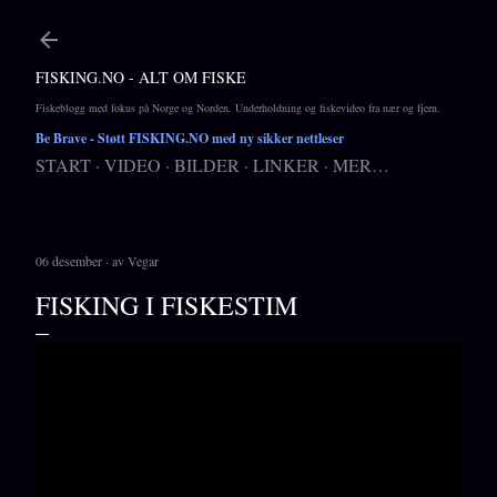
Gå til hovedinnhold
FISKING.NO - ALT OM FISKE
Fiskeblogg med fokus på Norge og Norden. Underholdning og fiskevideo fra nær og fjern.
Be Brave
- Støtt FISKING.NO med ny sikker nettleser
START
VIDEO
BILDER
LINKER
MER…
06 desember
av
Vegar
FISKING I FISKESTIM