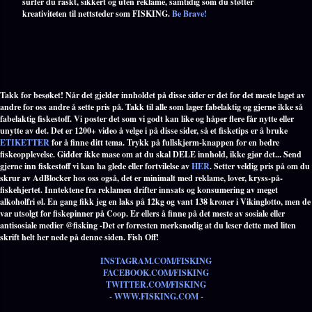
surfer du raskt, sikkert og uten reklame, samtidig som du støtter
kreativiteten til nettsteder som FISKING.
Be Brave!
Takk for besøket! Når det gjelder innholdet på disse sider er det for det meste laget av
andre for oss andre å sette pris på. Takk til alle som lager fabelaktig og gjerne ikke så
fabelaktig fiskestoff. Vi poster det som vi godt kan like og håper flere får nytte eller
unytte av det. Det er 1200+ video å velge i på disse sider, så et fisketips er å bruke
ETIKETTER
for å finne ditt tema. Trykk på fullskjerm-knappen for en bedre
fiskeopplevelse. Gidder ikke mase om at du skal DELE innhold, ikke gjør det... Send
gjerne inn fiskestoff vi kan ha glede eller fortvilelse av
HER
. Setter veldig pris på om du
skrur av AdBlocker hos oss også, det er minimalt med reklame, lover, kryss-på-
fiskehjertet. Inntektene fra reklamen drifter innsats og konsumering av meget
alkoholfri øl. En gang fikk jeg en laks på 12kg og vant 138 kroner i Vikinglotto, men de
var utsolgt for fiskepinner på Coop. Er ellers å finne på det meste av sosiale eller
antisosiale medier @fisking -Det er forresten merksnodig at du leser dette med liten
skrift helt her nede på denne siden. Fish Off!
INSTAGRAM.COM/FISKING
FACEBOOK.COM/FISKING
TWITTER.COM/FISKING
- WWW.FISKING.COM -