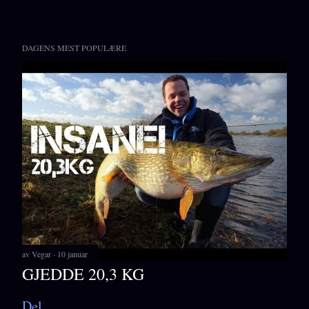
DAGENS MEST POPULÆRE
av
Vegar
10 januar
GJEDDE 20,3 KG
Del