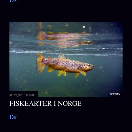
Del
av
Vegar
26 mai
FISKEARTER I NORGE
Del