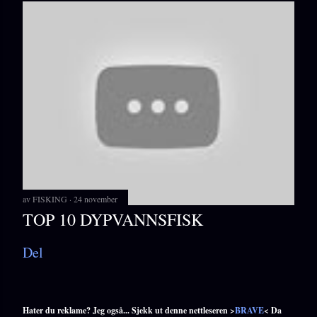
av
FISKING
24 november
TOP 10 DYPVANNSFISK
Del
Hater du reklame? Jeg også... Sjekk ut denne nettleseren >
BRAVE
< Da