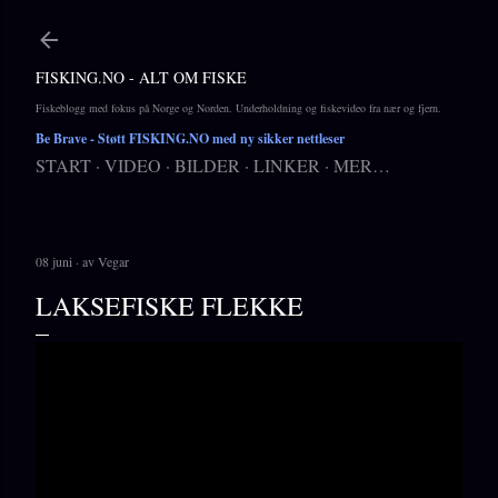
Gå til hovedinnhold
FISKING.NO - ALT OM FISKE
Fiskeblogg med fokus på Norge og Norden. Underholdning og fiskevideo fra nær og fjern.
Be Brave
- Støtt FISKING.NO med ny sikker nettleser
START
VIDEO
BILDER
LINKER
MER…
08 juni
av
Vegar
LAKSEFISKE FLEKKE