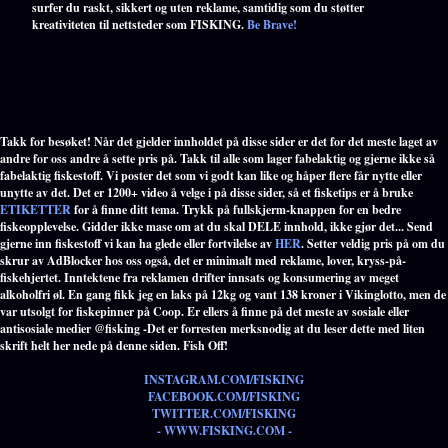
surfer du raskt, sikkert og uten reklame, samtidig som du støtter
kreativiteten til nettsteder som FISKING.
Be Brave!
Takk for besøket! Når det gjelder innholdet på disse sider er det for det meste laget av
andre for oss andre å sette pris på. Takk til alle som lager fabelaktig og gjerne ikke så
fabelaktig fiskestoff. Vi poster det som vi godt kan like og håper flere får nytte eller
unytte av det. Det er 1200+ video å velge i på disse sider, så et fisketips er å bruke
ETIKETTER
for å finne ditt tema. Trykk på fullskjerm-knappen for en bedre
fiskeopplevelse. Gidder ikke mase om at du skal DELE innhold, ikke gjør det... Send
gjerne inn fiskestoff vi kan ha glede eller fortvilelse av
HER
. Setter veldig pris på om du
skrur av AdBlocker hos oss også, det er minimalt med reklame, lover, kryss-på-
fiskehjertet. Inntektene fra reklamen drifter innsats og konsumering av meget
alkoholfri øl. En gang fikk jeg en laks på 12kg og vant 138 kroner i Vikinglotto, men de
var utsolgt for fiskepinner på Coop. Er ellers å finne på det meste av sosiale eller
antisosiale medier @fisking -Det er forresten merksnodig at du leser dette med liten
skrift helt her nede på denne siden. Fish Off!
INSTAGRAM.COM/FISKING
FACEBOOK.COM/FISKING
TWITTER.COM/FISKING
- WWW.FISKING.COM -