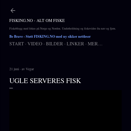
Gå til hovedinnhold
FISKING.NO - ALT OM FISKE
Fiskeblogg med fokus på Norge og Norden. Underholdning og fiskevideo fra nær og fjern.
Be Brave
- Støtt FISKING.NO med ny sikker nettleser
START
VIDEO
BILDER
LINKER
MER…
21 juni
av
Vegar
UGLE SERVERES FISK