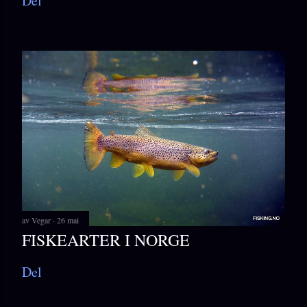
Del
av
Vegar
26 mai
FISKEARTER I NORGE
Del