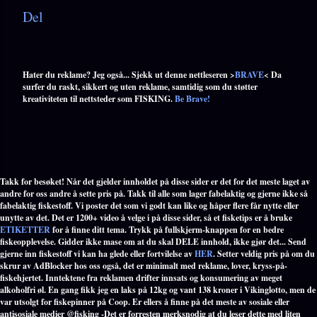
Del
Hater du reklame? Jeg også... Sjekk ut denne nettleseren >
BRAVE
< Da
surfer du raskt, sikkert og uten reklame, samtidig som du støtter
kreativiteten til nettsteder som FISKING.
Be Brave!
Takk for besøket! Når det gjelder innholdet på disse sider er det for det meste laget av
andre for oss andre å sette pris på. Takk til alle som lager fabelaktig og gjerne ikke så
fabelaktig fiskestoff. Vi poster det som vi godt kan like og håper flere får nytte eller
unytte av det. Det er 1200+ video å velge i på disse sider, så et fisketips er å bruke
ETIKETTER
for å finne ditt tema. Trykk på fullskjerm-knappen for en bedre
fiskeopplevelse. Gidder ikke mase om at du skal DELE innhold, ikke gjør det... Send
gjerne inn fiskestoff vi kan ha glede eller fortvilelse av
HER
. Setter veldig pris på om du
skrur av AdBlocker hos oss også, det er minimalt med reklame, lover, kryss-på-
fiskehjertet. Inntektene fra reklamen drifter innsats og konsumering av meget
alkoholfri øl. En gang fikk jeg en laks på 12kg og vant 138 kroner i Vikinglotto, men de
var utsolgt for fiskepinner på Coop. Er ellers å finne på det meste av sosiale eller
antisosiale medier @fisking -Det er forresten merksnodig at du leser dette med liten