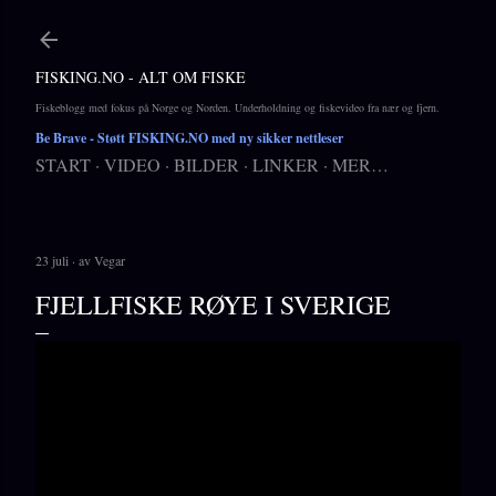
Gå til hovedinnhold
FISKING.NO - ALT OM FISKE
Fiskeblogg med fokus på Norge og Norden. Underholdning og fiskevideo fra nær og fjern.
Be Brave
- Støtt FISKING.NO med ny sikker nettleser
START
VIDEO
BILDER
LINKER
MER…
23 juli
av
Vegar
FJELLFISKE RØYE I SVERIGE