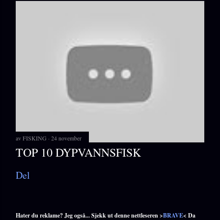
av
FISKING
24 november
TOP 10 DYPVANNSFISK
Del
Hater du reklame? Jeg også... Sjekk ut denne nettleseren >
BRAVE
< Da