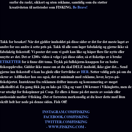
surfer du raskt, sikkert og uten reklame, samtidig som du støtter
kreativiteten til nettsteder som FISKING.
Be Brave!
Takk for besøket! Når det gjelder innholdet på disse sider er det for det meste laget av
andre for oss andre å sette pris på. Takk til alle som lager fabelaktig og gjerne ikke så
fabelaktig fiskestoff. Vi poster det som vi godt kan like og håper flere får nytte eller
unytte av det. Det er 1200+ video å velge i på disse sider, så et fisketips er å bruke
ETIKETTER
for å finne ditt tema. Trykk på fullskjerm-knappen for en bedre
fiskeopplevelse. Gidder ikke mase om at du skal DELE innhold, ikke gjør det... Send
gjerne inn fiskestoff vi kan ha glede eller fortvilelse av
HER
. Setter veldig pris på om du
skrur av AdBlocker hos oss også, det er minimalt med reklame, lover, kryss-på-
fiskehjertet. Inntektene fra reklamen drifter innsats og konsumering av meget
alkoholfri øl. En gang fikk jeg en laks på 12kg og vant 138 kroner i Vikinglotto, men de
var utsolgt for fiskepinner på Coop. Er ellers å finne på det meste av sosiale eller
antisosiale medier @fisking -Det er forresten merksnodig at du leser dette med liten
skrift helt her nede på denne siden. Fish Off!
INSTAGRAM.COM/FISKING
FACEBOOK.COM/FISKING
TWITTER.COM/FISKING
- WWW.FISKING.COM -