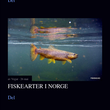
Del
av
Vegar
26 mai
FISKEARTER I NORGE
Del