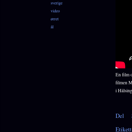
sverige
video
ørret
ål
En film 
filmen M
i Hälsin
Del
Etikett