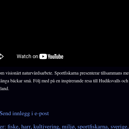
om visionärt naturvårdsarbete. Sportfiskarna presenterar tillsammans m
ånga bäckar små. Följ med på en inspirerande resa till Hudiksvalls o
gland.
Send innlegg i e-post
er:
fiske
harr
kultivering
miljø
sportfiskarna
sverige