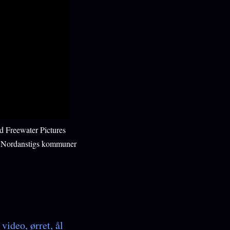
ed Freewater Pictures
ch Nordanstigs kommuner
video
ørret
ål