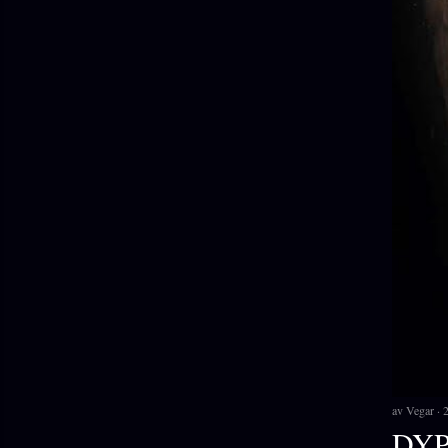
av
Vegar
DYP