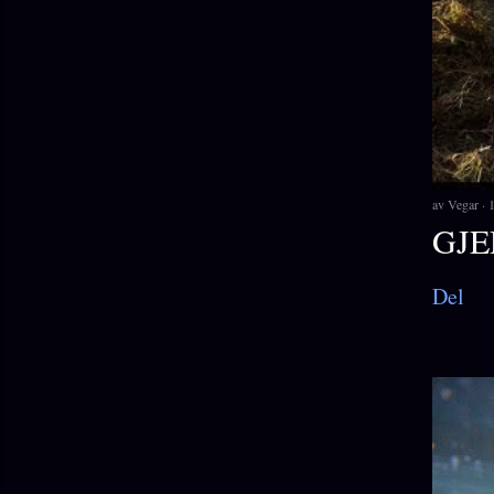
av
Vegar
1
GJE
Del