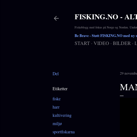
FISKING.NO - AL
Fiskeblogg med fokus på Norge og Norden. Underho
Be Brave
- Støtt FISKING.NO med ny si
START
VIDEO
BILDER
Del
29 novemb
MA
Etiketter
fiske
harr
kultivering
miljø
sportfiskarna