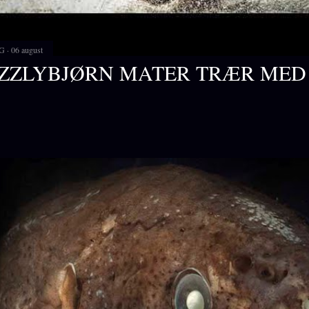
G
06 august
ZZLYBJØRN MATER TRÆR MED