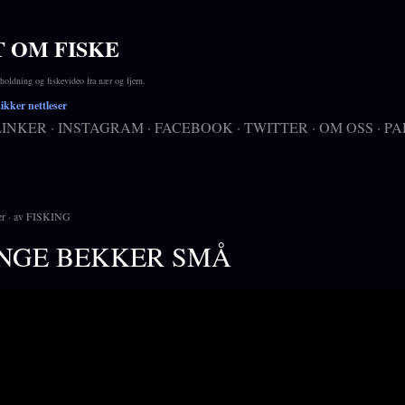
Gå til hovedinnhold
T OM FISKE
ldning og fiskevideo fra nær og fjern.
kker nettleser
LINKER
INSTAGRAM
FACEBOOK
TWITTER
OM OSS
PA
er
av
FISKING
NGE BEKKER SMÅ