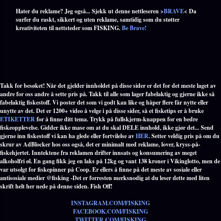
Hater du reklame? Jeg også... Sjekk ut denne nettleseren >
BRAVE
< Da
surfer du raskt, sikkert og uten reklame, samtidig som du støtter
kreativiteten til nettsteder som FISKING.
Be Brave!
Takk for besøket! Når det gjelder innholdet på disse sider er det for det meste laget av
andre for oss andre å sette pris på. Takk til alle som lager fabelaktig og gjerne ikke så
fabelaktig fiskestoff. Vi poster det som vi godt kan like og håper flere får nytte eller
unytte av det. Det er 1200+ video å velge i på disse sider, så et fisketips er å bruke
ETIKETTER
for å finne ditt tema. Trykk på fullskjerm-knappen for en bedre
fiskeopplevelse. Gidder ikke mase om at du skal DELE innhold, ikke gjør det... Send
gjerne inn fiskestoff vi kan ha glede eller fortvilelse av
HER
. Setter veldig pris på om du
skrur av AdBlocker hos oss også, det er minimalt med reklame, lover, kryss-på-
fiskehjertet. Inntektene fra reklamen drifter innsats og konsumering av meget
alkoholfri øl. En gang fikk jeg en laks på 12kg og vant 138 kroner i Vikinglotto, men de
var utsolgt for fiskepinner på Coop. Er ellers å finne på det meste av sosiale eller
antisosiale medier @fisking -Det er forresten merksnodig at du leser dette med liten
skrift helt her nede på denne siden. Fish Off!
INSTAGRAM.COM/FISKING
FACEBOOK.COM/FISKING
TWITTER.COM/FISKING