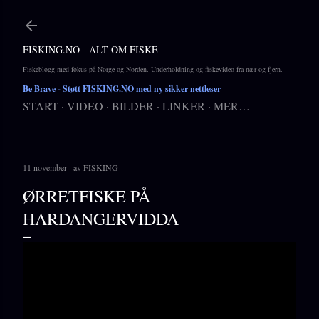
Gå til hovedinnhold
FISKING.NO - ALT OM FISKE
Fiskeblogg med fokus på Norge og Norden. Underholdning og fiskevideo fra nær og fjern.
Be Brave
- Støtt FISKING.NO med ny sikker nettleser
START
VIDEO
BILDER
LINKER
MER…
11 november
av
FISKING
ØRRETFISKE PÅ
HARDANGERVIDDA