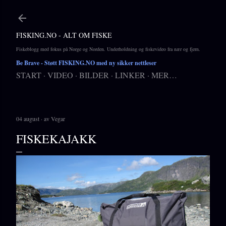
Gå til hovedinnhold
FISKING.NO - ALT OM FISKE
Fiskeblogg med fokus på Norge og Norden. Underholdning og fiskevideo fra nær og fjern.
Be Brave
- Støtt FISKING.NO med ny sikker nettleser
START
VIDEO
BILDER
LINKER
MER…
04 august
av
Vegar
FISKEKAJAKK