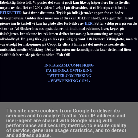
fabelaktig fiskestoff. Vi poster det som vi godt kan like og håper flere får nytte eller
unytte av det. Det er 1200+ video å velge i på disse sider, så et fisketips er å bruke
ETIKETTER
for å finne ditt tema. Trykk på fullskjerm-knappen for en bedre
fiskeopplevelse. Gidder ikke mase om at du skal DELE innhold, ikke gjør det... Send
gjerne inn fiskestoff vi kan ha glede eller fortvilelse av
HER
. Setter veldig pris på om du
skrur av AdBlocker hos oss også, det er minimalt med reklame, lover, kryss-på-
fiskehjertet. Inntektene fra reklamen drifter innsats og konsumering av meget
alkoholfri øl. En gang fikk jeg en laks på 12kg og vant 138 kroner i Vikinglotto, men de
var utsolgt for fiskepinner på Coop. Er ellers å finne på det meste av sosiale eller
antisosiale medier @fisking -Det er forresten merksnodig at du leser dette med liten
skrift helt her nede på denne siden. Fish Off!
INSTAGRAM.COM/FISKING
FACEBOOK.COM/FISKING
TWITTER.COM/FISKING
- WWW.FISKING.COM -
Populære etiketter med alle tema innen fiske - TRYKK HER -
This site uses cookies from Google to deliver its
services and to analyze traffic. Your IP address and
user-agent are shared with Google along with
performance and security metrics to ensure quality
of service, generate usage statistics, and to detect
Drevet av Blogger
and address abuse.