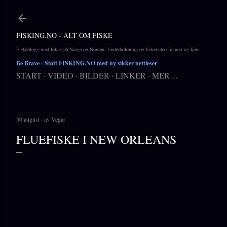
Gå til hovedinnhold
FISKING.NO - ALT OM FISKE
Fiskeblogg med fokus på Norge og Norden. Underholdning og fiskevideo fra nær og fjern.
Be Brave
- Støtt FISKING.NO med ny sikker nettleser
START
VIDEO
BILDER
LINKER
MER…
30 august
av
Vegar
FLUEFISKE I NEW ORLEANS