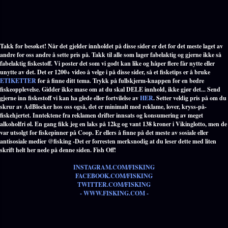
Takk for besøket! Når det gjelder innholdet på disse sider er det for det meste laget av
andre for oss andre å sette pris på. Takk til alle som lager fabelaktig og gjerne ikke så
fabelaktig fiskestoff. Vi poster det som vi godt kan like og håper flere får nytte eller
unytte av det. Det er 1200+ video å velge i på disse sider, så et fisketips er å bruke
ETIKETTER
for å finne ditt tema. Trykk på fullskjerm-knappen for en bedre
fiskeopplevelse. Gidder ikke mase om at du skal DELE innhold, ikke gjør det... Send
gjerne inn fiskestoff vi kan ha glede eller fortvilelse av
HER
. Setter veldig pris på om du
skrur av AdBlocker hos oss også, det er minimalt med reklame, lover, kryss-på-
fiskehjertet. Inntektene fra reklamen drifter innsats og konsumering av meget
alkoholfri øl. En gang fikk jeg en laks på 12kg og vant 138 kroner i Vikinglotto, men de
var utsolgt for fiskepinner på Coop. Er ellers å finne på det meste av sosiale eller
antisosiale medier @fisking -Det er forresten merksnodig at du leser dette med liten
skrift helt her nede på denne siden. Fish Off!
INSTAGRAM.COM/FISKING
FACEBOOK.COM/FISKING
TWITTER.COM/FISKING
- WWW.FISKING.COM -