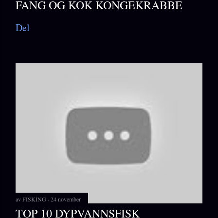
FANG OG KOK KONGEKRABBE
Del
av
FISKING
24 november
TOP 10 DYPVANNSFISK