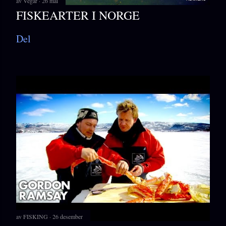
av
Vegar
26 mai
FISKEARTER I NORGE
Del
av
FISKING
26 desember