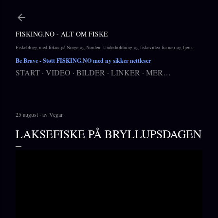
Gå til hovedinnhold
FISKING.NO - ALT OM FISKE
Fiskeblogg med fokus på Norge og Norden. Underholdning og fiskevideo fra nær og fjern.
Be Brave
- Støtt FISKING.NO med ny sikker nettleser
START
VIDEO
BILDER
LINKER
MER…
25 august
av
Vegar
LAKSEFISKE PÅ BRYLLUPSDAGEN