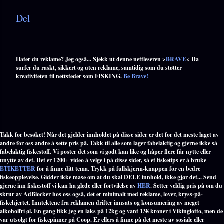
Del
Hater du reklame? Jeg også... Sjekk ut denne nettleseren >
BRAVE
< Da
surfer du raskt, sikkert og uten reklame, samtidig som du støtter
kreativiteten til nettsteder som FISKING.
Be Brave!
Takk for besøket! Når det gjelder innholdet på disse sider er det for det meste laget av
andre for oss andre å sette pris på. Takk til alle som lager fabelaktig og gjerne ikke så
fabelaktig fiskestoff. Vi poster det som vi godt kan like og håper flere får nytte eller
unytte av det. Det er 1200+ video å velge i på disse sider, så et fisketips er å bruke
ETIKETTER
for å finne ditt tema. Trykk på fullskjerm-knappen for en bedre
fiskeopplevelse. Gidder ikke mase om at du skal DELE innhold, ikke gjør det... Send
gjerne inn fiskestoff vi kan ha glede eller fortvilelse av
HER
. Setter veldig pris på om du
skrur av AdBlocker hos oss også, det er minimalt med reklame, lover, kryss-på-
fiskehjertet. Inntektene fra reklamen drifter innsats og konsumering av meget
alkoholfri øl. En gang fikk jeg en laks på 12kg og vant 138 kroner i Vikinglotto, men de
var utsolgt for fiskepinner på Coop. Er ellers å finne på det meste av sosiale eller