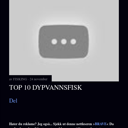
av
FISKING
24 november
TOP 10 DYPVANNSFISK
Del
Hater du reklame? Jeg også... Sjekk ut denne nettleseren >
BRAVE
< Da