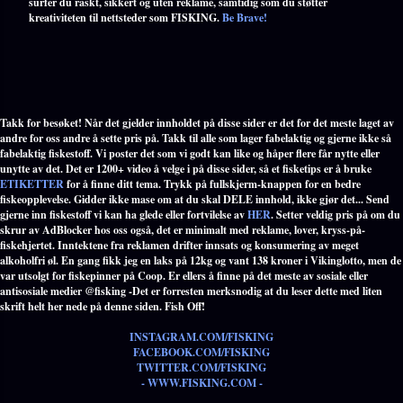
surfer du raskt, sikkert og uten reklame, samtidig som du støtter
kreativiteten til nettsteder som FISKING.
Be Brave!
Takk for besøket! Når det gjelder innholdet på disse sider er det for det meste laget av
andre for oss andre å sette pris på. Takk til alle som lager fabelaktig og gjerne ikke så
fabelaktig fiskestoff. Vi poster det som vi godt kan like og håper flere får nytte eller
unytte av det. Det er 1200+ video å velge i på disse sider, så et fisketips er å bruke
ETIKETTER
for å finne ditt tema. Trykk på fullskjerm-knappen for en bedre
fiskeopplevelse. Gidder ikke mase om at du skal DELE innhold, ikke gjør det... Send
gjerne inn fiskestoff vi kan ha glede eller fortvilelse av
HER
. Setter veldig pris på om du
skrur av AdBlocker hos oss også, det er minimalt med reklame, lover, kryss-på-
fiskehjertet. Inntektene fra reklamen drifter innsats og konsumering av meget
alkoholfri øl. En gang fikk jeg en laks på 12kg og vant 138 kroner i Vikinglotto, men de
var utsolgt for fiskepinner på Coop. Er ellers å finne på det meste av sosiale eller
antisosiale medier @fisking -Det er forresten merksnodig at du leser dette med liten
skrift helt her nede på denne siden. Fish Off!
INSTAGRAM.COM/FISKING
FACEBOOK.COM/FISKING
TWITTER.COM/FISKING
- WWW.FISKING.COM -