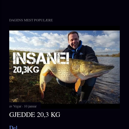
DAGENS MEST POPULÆRE
av
Vegar
10 januar
GJEDDE 20,3 KG
Del