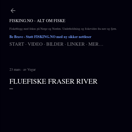
Gå til hovedinnhold
FISKING.NO - ALT OM FISKE
Fiskeblogg med fokus på Norge og Norden. Underholdning og fiskevideo fra nær og fjern.
Be Brave
- Støtt FISKING.NO med ny sikker nettleser
START
VIDEO
BILDER
LINKER
MER…
23 mars
av
Vegar
FLUEFISKE FRASER RIVER