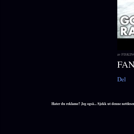
av
FISKIN
FA
Del
Hater du reklame? Jeg også... Sjekk ut denne nettlese