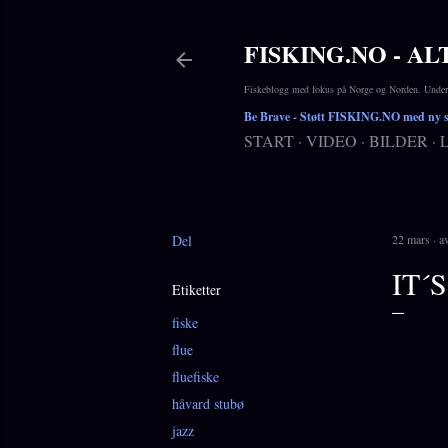
FISKING.NO - AL
Fiskeblogg med fokus på Norge og Norden. Underho
Be Brave
- Støtt FISKING.NO med ny si
START
VIDEO
BILDER
Del
22 mars
a
IT´
Etiketter
fiske
flue
fluefiske
håvard stubø
jazz