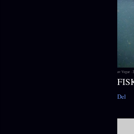
av
Vegar
FIS
Del