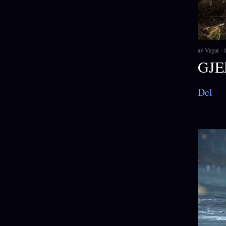
av
Vegar
1
GJE
Del