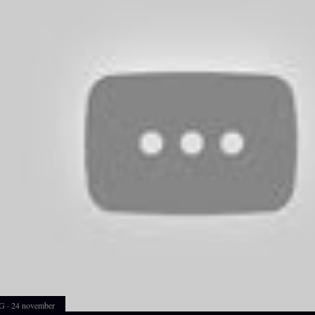
G
24 november