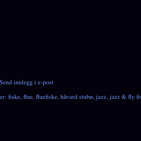
Send innlegg i e-post
er:
fiske
flue
fluefiske
håvard stubø
jazz
jazz & fly f