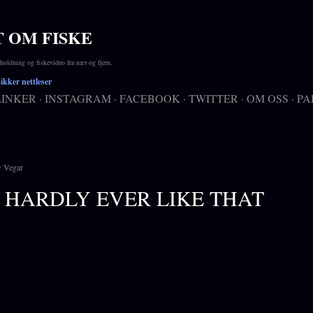
Gå til hovedinnhold
T OM FISKE
ldning og fiskevideo fra nær og fjern.
kker nettleser
LINKER
INSTAGRAM
FACEBOOK
TWITTER
OM OSS
PA
v
Vegar
S HARDLY EVER LIKE THAT