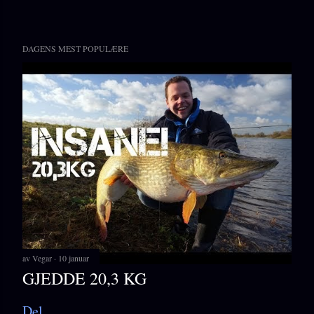
DAGENS MEST POPULÆRE
av
Vegar
10 januar
GJEDDE 20,3 KG
Del