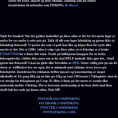
surfer du raskt, sikkert og uten reklame, samtidig som du støtter
kreativiteten til nettsteder som FISKING.
Be Brave!
Takk for besøket! Når det gjelder innholdet på disse sider er det for det meste laget av
andre for oss andre å sette pris på. Takk til alle som lager fabelaktig og gjerne ikke så
fabelaktig fiskestoff. Vi poster det som vi godt kan like og håper flere får nytte eller
unytte av det. Det er 1200+ video å velge i på disse sider, så et fisketips er å bruke
ETIKETTER
for å finne ditt tema. Trykk på fullskjerm-knappen for en bedre
fiskeopplevelse. Gidder ikke mase om at du skal DELE innhold, ikke gjør det... Send
gjerne inn fiskestoff vi kan ha glede eller fortvilelse av
HER
. Setter veldig pris på om du
skrur av AdBlocker hos oss også, det er minimalt med reklame, lover, kryss-på-
fiskehjertet. Inntektene fra reklamen drifter innsats og konsumering av meget
alkoholfri øl. En gang fikk jeg en laks på 12kg og vant 138 kroner i Vikinglotto, men de
var utsolgt for fiskepinner på Coop. Er ellers å finne på det meste av sosiale eller
antisosiale medier @fisking -Det er forresten merksnodig at du leser dette med liten
skrift helt her nede på denne siden. Fish Off!
INSTAGRAM.COM/FISKING
FACEBOOK.COM/FISKING
TWITTER.COM/FISKING
- WWW.FISKING.COM -