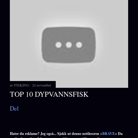
av
FISKING
24 november
TOP 10 DYPVANNSFISK
Del
Hater du reklame? Jeg også... Sjekk ut denne nettleseren >
BRAVE
< Da