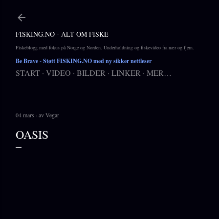
Gå til hovedinnhold
FISKING.NO - ALT OM FISKE
Fiskeblogg med fokus på Norge og Norden. Underholdning og fiskevideo fra nær og fjern.
Be Brave
- Støtt FISKING.NO med ny sikker nettleser
START
VIDEO
BILDER
LINKER
MER…
04 mars
av
Vegar
OASIS