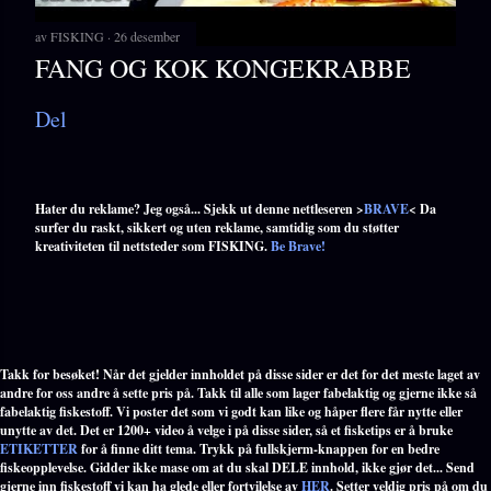
av
FISKING
26 desember
FANG OG KOK KONGEKRABBE
Del
Hater du reklame? Jeg også... Sjekk ut denne nettleseren >
BRAVE
< Da
surfer du raskt, sikkert og uten reklame, samtidig som du støtter
kreativiteten til nettsteder som FISKING.
Be Brave!
Takk for besøket! Når det gjelder innholdet på disse sider er det for det meste laget av
andre for oss andre å sette pris på. Takk til alle som lager fabelaktig og gjerne ikke så
fabelaktig fiskestoff. Vi poster det som vi godt kan like og håper flere får nytte eller
unytte av det. Det er 1200+ video å velge i på disse sider, så et fisketips er å bruke
ETIKETTER
for å finne ditt tema. Trykk på fullskjerm-knappen for en bedre
fiskeopplevelse. Gidder ikke mase om at du skal DELE innhold, ikke gjør det... Send
gjerne inn fiskestoff vi kan ha glede eller fortvilelse av
HER
. Setter veldig pris på om du