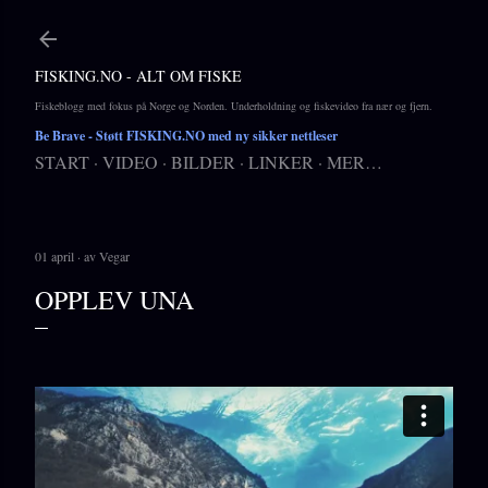
Gå til hovedinnhold
FISKING.NO - ALT OM FISKE
Fiskeblogg med fokus på Norge og Norden. Underholdning og fiskevideo fra nær og fjern.
Be Brave
- Støtt FISKING.NO med ny sikker nettleser
START
VIDEO
BILDER
LINKER
MER…
01 april
av
Vegar
OPPLEV UNA