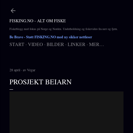
Gå til hovedinnhold
FISKING.NO - ALT OM FISKE
Fiskeblogg med fokus på Norge og Norden. Underholdning og fiskevideo fra nær og fjern.
Be Brave
- Støtt FISKING.NO med ny sikker nettleser
START
VIDEO
BILDER
LINKER
MER…
28 april
av
Vegar
PROSJEKT BEIARN