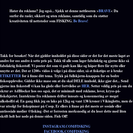
Hater du reklame? Jeg også... Sjekk ut denne nettleseren >
BRAVE
< Da
surfer du raskt, sikkert og uten reklame, samtidig som du støtter
kreativiteten til nettsteder som FISKING.
Be Brave!
Takk for besøket! Når det gjelder innholdet på disse sider er det for det meste laget av
andre for oss andre å sette pris på. Takk til alle som lager fabelaktig og gjerne ikke så
fabelaktig fiskestoff. Vi poster det som vi godt kan like og håper flere får nytte eller
unytte av det. Det er 1200+ video å velge i på disse sider, så et fisketips er å bruke
ETIKETTER
for å finne ditt tema. Trykk på fullskjerm-knappen for en bedre
fiskeopplevelse. Gidder ikke mase om at du skal DELE innhold, ikke gjør det... Send
gjerne inn fiskestoff vi kan ha glede eller fortvilelse av
HER
. Setter veldig pris på om du
skrur av AdBlocker hos oss også, det er minimalt med reklame, lover, kryss-på-
fiskehjertet. Inntektene fra reklamen drifter innsats og konsumering av meget
alkoholfri øl. En gang fikk jeg en laks på 12kg og vant 138 kroner i Vikinglotto, men de
var utsolgt for fiskepinner på Coop. Er ellers å finne på det meste av sosiale eller
antisosiale medier @fisking -Det er forresten merksnodig at du leser dette med liten
skrift helt her nede på denne siden. Fish Off!
INSTAGRAM.COM/FISKING
FACEBOOK.COM/FISKING