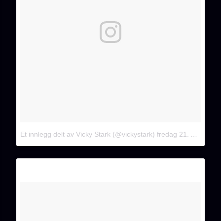
Et innlegg delt av Vicky Stark (@vickystark)
fredag 21. April. 2017 PDT