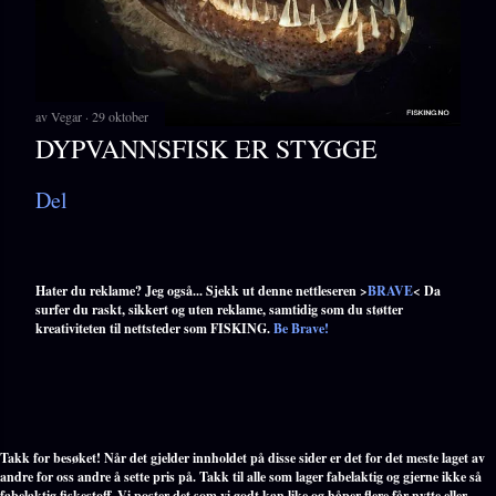
av
Vegar
29 oktober
DYPVANNSFISK ER STYGGE
Del
Hater du reklame? Jeg også... Sjekk ut denne nettleseren >
BRAVE
< Da
surfer du raskt, sikkert og uten reklame, samtidig som du støtter
kreativiteten til nettsteder som FISKING.
Be Brave!
Takk for besøket! Når det gjelder innholdet på disse sider er det for det meste laget av
andre for oss andre å sette pris på. Takk til alle som lager fabelaktig og gjerne ikke så
fabelaktig fiskestoff. Vi poster det som vi godt kan like og håper flere får nytte eller