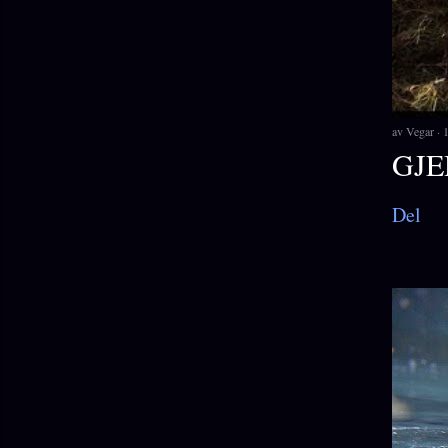
av
Vegar
1
GJE
Del