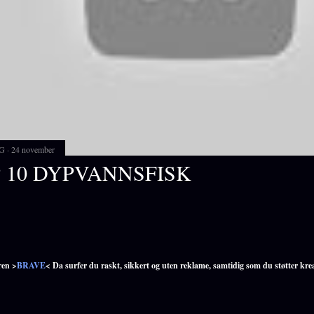
G
24 november
 10 DYPVANNSFISK
ren >
BRAVE
< Da surfer du raskt, sikkert og uten reklame, samtidig som du støtter kre