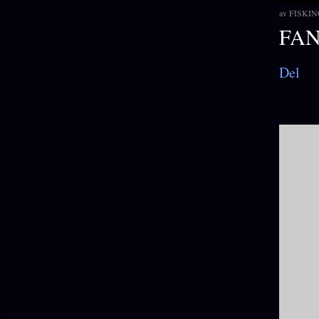
av
FISKIN
FA
Del