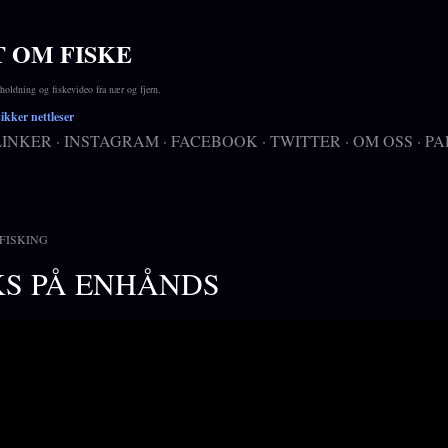
Gå til hovedinnhold
T OM FISKE
ldning og fiskevideo fra nær og fjern.
kker nettleser
LINKER
INSTAGRAM
FACEBOOK
TWITTER
OM OSS
PA
FISKING
S PÅ ENHÅNDS