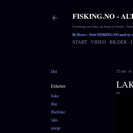
FISKING.NO - AL
Fiskeblogg med fokus på Norge og Norden. Underho
Be Brave
- Støtt FISKING.NO med ny si
START
VIDEO
BILDER
Del
22 mai
av
LAK
Etiketter
fiske
flue
fluefiske
laks
norge